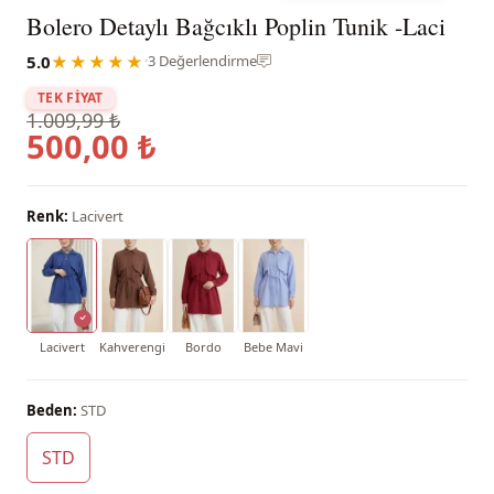
Bolero Detaylı Bağcıklı Poplin Tunik -Laci
5.0
★★★★★
·
3 Değerlendirme
TEK FİYAT
1.009,99 ₺
500,00 ₺
Renk:
Lacivert
Lacivert
Kahverengi
Bordo
Bebe Mavi
Beden:
STD
STD