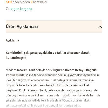
STD
bedeninden
9
adet kaldı.
Bugün kargoda
Ürün Açıklaması
Açıklama
Kombindeki şal, çanta, ayakkabı ve takılar aksesuar olarak
kullanılmıştır.
Modern tasarımı zarif detaylarla buluşturan
Bolero Detaylı Bağcıklı
Poplin Tunik,
stiline farklı ve trend bir dokunuş katmak isteyenler için
ideal bir seçim! Bolero görünümlü üst detayı tasarıma katmanlı ve
özgün bir hava kazandırırken, bağcıklı formu feminen bir siluet
oluşturur. Poplin kumaşın hafif, nefes alabilen ve tok yapısı sayesinde
gün boyu konforlu bir kullanım sunar. Hem günlük kombinlerde hem de
şık şehir stilinde rahatlıkla tercih edilebilir. Vücuda oturan fakat
sıkmayan ideal kalıbı ile zarif ve dengeli bir duruş sağlar.