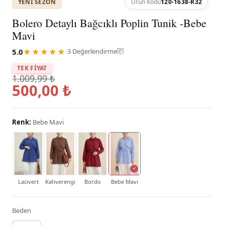
YENI SEZON
Ürün Kodu
120-1638-R32
Bolero Detaylı Bağcıklı Poplin Tunik -Bebe
Mavi
5.0
★★★★★
·
3 Değerlendirme
TEK FİYAT
1.009,99 ₺
500,00 ₺
Renk:
Bebe Mavi
Lacivert
Kahverengi
Bordo
Bebe Mavi
Beden