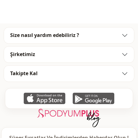
Uzunluk
Kalça hizası
Sti̇l
Casual
Dokuma ti̇pi̇
Dokuma
Size nasıl yardım edebiliriz ?
Kalinlik
İnce
Şirketimiz
Kalip
Regular
Kol detay
Standart
Takipte Kal
Kol detay
Uzun kol
Kapama şekli̇
Düğmeli
Kullanim
Günlük
Kullanim
Ofis
Kullanim
Davet
Süper Fırsatlar Ve İndirimlerden Haberdar Olun !