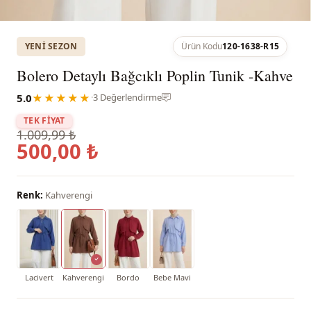
YENI SEZON
Ürün Kodu
120-1638-R15
Bolero Detaylı Bağcıklı Poplin Tunik -Kahve
5.0
★★★★★
·
3 Değerlendirme
TEK FİYAT
1.009,99 ₺
500,00 ₺
Renk:
Kahverengi
Lacivert
Kahverengi
Bordo
Bebe Mavi