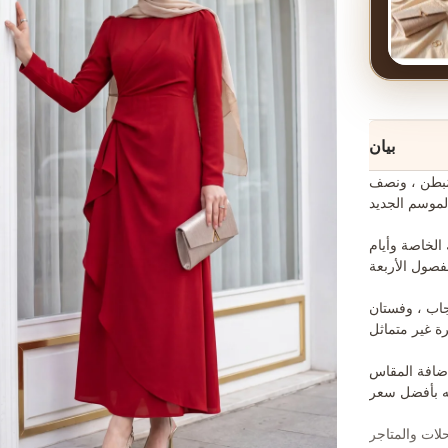
بيان
مُبطن ، ونصف
لخاصة وأيام
جاب ، وفستان
إضافة المقاس