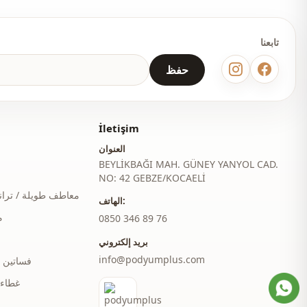
تابعنا
حفظ
İletişim
العنوان
BEYLİKBAĞI MAH. GÜNEY YANYOL CAD.
NO: 42 GEBZE/KOCAELİ
معاطف طويلة / ترا
الهاتف:
م
‎0850 346 89 76
بريد إلكتروني
info@podyumplus.com
فساتين 
غطاء 