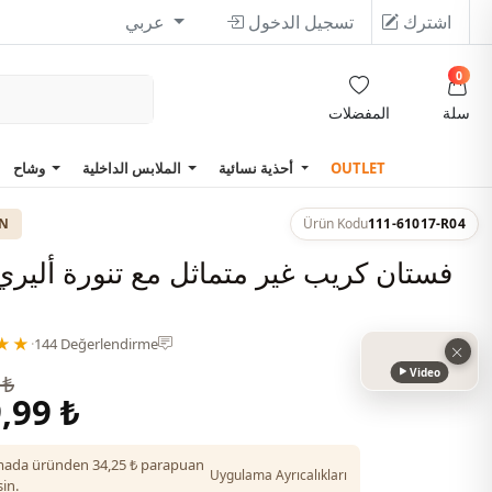
اشترك
تسجيل الدخول
عربي
0
سلة
المفضلات
OUTLET
أحذية نسائية
الملابس الداخلية
وشاح
ON
Ürün Kodu
111-61017-R04
فستان كريب غير متماثل مع تنورة أليري ​
★★
·
144 Değerlendirme
Video
 ₺
,99 ₺
ada üründen 34,25 ₺ parapuan
Uygulama Ayrıcalıkları
in.