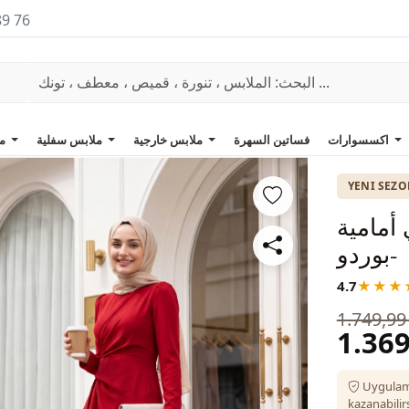
89 76
اكسسوارات
فساتين السهرة
ملابس خارجية
ملابس سفلية
ملابس علوية
YENI SEZ
​أمامية
-بوردو
4.7
★★★
1.749,99
1.369
Uygulam
kazanabilirs