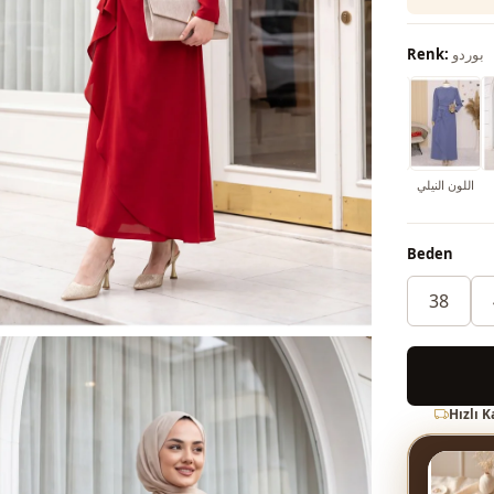
بوردو
Renk:
اللون النيلي
أحمر
أزرق شامي
كحلي
بني محروق
بوردو غامق
البرلمان
Beden
38
Hızlı 