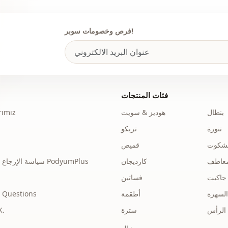
فرص وخصومات سوبر!
فئات المنتجات
بنطال
هوديز & سويت
ımız
تنورة
تريكو
نشكوت
قميص
عاطف
كارديجان
سياسة الإرجاع والاسترداد الخاصة بـ PodyumPlus
جاكيت
فساتين
السهرة
أطقمة
 Questions
الرأس
سترة
توضي