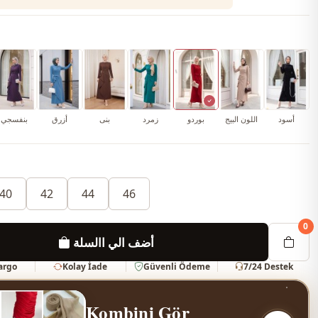
أسود
اللون البيج
بوردو
زمرد
بنى
أزرق
بنفسجي
40
42
44
46
0
أضف الي االسلة
Kargo
Kolay İade
Güvenli Ödeme
7/24 Destek
Kombini Gör