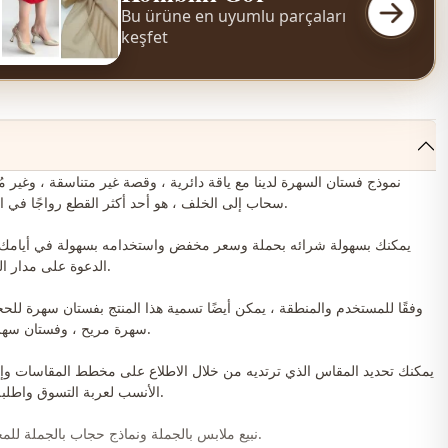
Bu ürüne en uyumlu parçaları
keşfet
نموذج فستان السهرة لدينا مع ياقة دائرية ، وقصة غير متناسقة ، وغير 
سحاب إلى الخلف ، هو أحد أكثر القطع رواجًا في الموسم الجديد.
يمكنك بسهولة شرائه بحملة وسعر مخفض واستخدامه بسهولة في أيامك ا
الدعوة على مدار الفصول الأربعة.
وفقًا للمستخدم والمنطقة ، يمكن أيضًا تسمية هذا المنتج بفستان سهرة للح
سهرة مريح ، وفستان سهرة غير متماثل.
يمكنك تحديد المقاس الذي ترتديه من خلال الاطلاع على مخطط المقاسات و
الأنسب لعربة التسوق واطلبه بأفضل سعر.
نبيع ملابس بالجملة ونماذج حجاب بالجملة للمحلات والمتاجر.