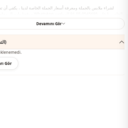
لشراء ملابس بالجملة ومعرفة أسعار الجملة الخاصة لدينا ، يكفي أن ت
موقعنا وإرسال معلوماتك إلى خط WhatsApp الخاص بنا على 0545695 05 91 للموافقة.
Devamını Gör
ملاحظة: قد يكون هناك اختلاف في الدرجة اللونية في لون المنتج بسبب لقطات المفهوم.
ياقة مدوَّرة
التعليقات (144)
موسمي
üklenemedi.
Ar
rı Gör
Ar
بوليستر
فستان
قصة على شكل a
ا
ماكسي