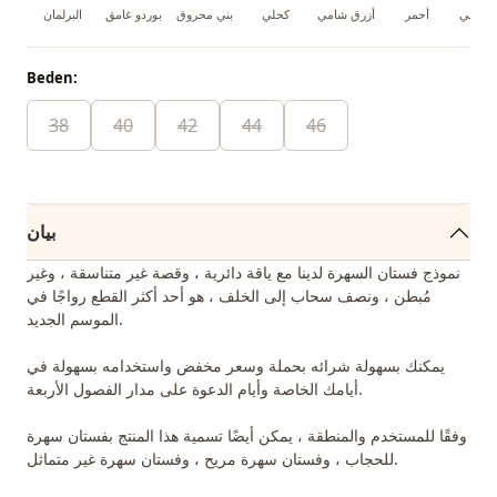
 النيلي
أحمر
أزرق شامي
كحلي
بني محروق
بوردو غامق
البرلمان
Beden:
38
40
42
44
46
بيان
نموذج فستان السهرة لدينا مع ياقة دائرية ، وقصة غير متناسقة ، وغير
مُبطن ، ونصف سحاب إلى الخلف ، هو أحد أكثر القطع رواجًا في
الموسم الجديد.
يمكنك بسهولة شرائه بحملة وسعر مخفض واستخدامه بسهولة في
أيامك الخاصة وأيام الدعوة على مدار الفصول الأربعة.
وفقًا للمستخدم والمنطقة ، يمكن أيضًا تسمية هذا المنتج بفستان سهرة
للحجاب ، وفستان سهرة مريح ، وفستان سهرة غير متماثل.