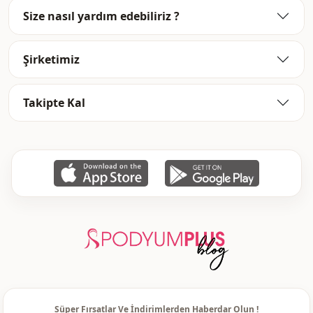
tarzını benimseyen kadınların hem günlük hayatta hem de
Size nasıl yardım edebiliriz ?
özel günlerde tercih edebileceği farklı ürün skalası kalite ve
estetikle bir araya getirilir.
PodyumPlus Tekstil. İnşaat. Kuyumculuk. İth. İhr. San. Tic.
Şirketimiz
LTD. ŞTİ., 20 yılı aşkın süredir hazır giyim sektöründe
faaliyet gösteren bir markadır. Türkiye’nin yanı sıra 50’ye
yakın farklı ülkeye toptan ve perakende satış gerçekleştiren,
Türkiye menşeli köklü ve kurumsal bir firma olarak da öne
Takipte Kal
çıkar. Müşteri memnuniyetini her zaman öncelikli hedef
olarak belirleyen
kadın tesettür giyim
markası, Kocaeli
Gebze’de bulunan deposunda hazır stok kapasitesiyle tüm
müşterilerine hızlı, güvenli ve keyifli bir alışveriş deneyimi
sunar.
Tesettür Giyim Dünyasına Giriş: Tarzınızı Baştan
Yaratın
Tesettür giyim ürünleri
hem zarafeti hem de inançları ve
değerleri yansıtan bir yaşam tarzını benimseyenler için son
derece zengin bir seçenek yelpazesi sunar. Geleneksel
dokuların özgün kesimlerle buluştuğu giyim tarzı, stilinizi
yansıtırken aynı zamanda günümüz modasına da ayak
uydurmanızı sağlar.
Elbiselerden tuniklere, şallardan aksesuar çeşitlerine kadar
Süper Fırsatlar Ve İndirimlerden Haberdar Olun !