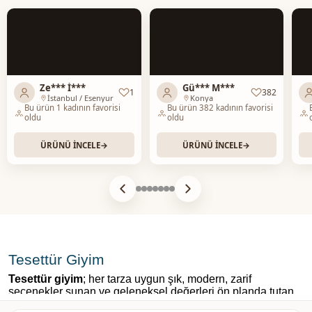
Ze*** İ***
Gü*** M***
1
382
İstanbul / Esenyurt
Konya
Bu ürün 1 kadının favorisi
Bu ürün 382 kadının favorisi
oldu
oldu
ÜRÜNÜ İNCELE
→
ÜRÜNÜ İNCELE
→
Tesettür Giyim
Tesettür giyim
; her tarza uygun şık, modern, zarif
seçenekler sunan ve geleneksel değerleri ön planda tutan
bir giyim anlayışıdır. Bu kapsamda muhafazakar giyim