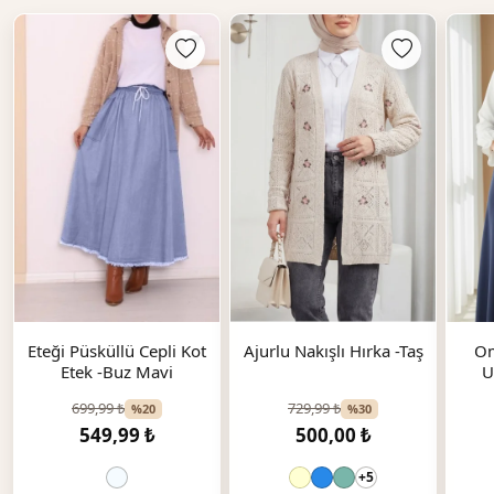
Eteği Püsküllü Cepli Kot
Ajurlu Nakışlı Hırka -Taş
Om
Etek -Buz Mavi
699,99 ₺
729,99 ₺
%20
%30
549,99 ₺
500,00 ₺
+5