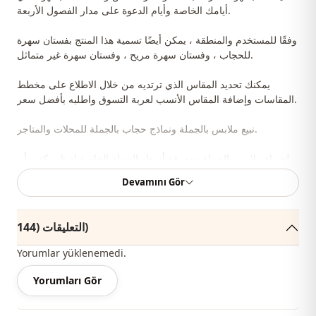
أيامك الخاصة وأيام الدعوة على مدار الفصول الأربعة.
وفقًا للمستخدم والمنطقة ، يمكن أيضًا تسمية هذا المنتج بفستان سهرة
للحجاب ، وفستان سهرة مريح ، وفستان سهرة غير متماثل.
يمكنك تحديد المقاس الذي ترتديه من خلال الاطلاع على مخطط
المقاسات وإضافة المقاس الأنسب لعربة التسوق واطلبه بأفضل سعر.
نبيع ملابس بالجملة ونماذج حجاب بالجملة للمحلات والمتاجر.
لشراء ملابس بالجملة ومعرفة أسعار الجملة الخاصة لدينا ، يكفي أن
تصبح عضوًا في موقعنا وإرسال معلوماتك إلى خط WhatsApp الخاص
Devamını Gör
بنا على 0545695 05 91 للموافقة.
ملاحظة: قد يكون هناك اختلاف في الدرجة اللونية في لون المنتج
التعليقات (144)
بسبب لقطات المفهوم.
Yorumlar yüklenemedi.
ياقة مدوَّرة
ياقة
Yorumları Gör
موسمي
الموسم