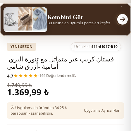
Kombini Gör
Bu ürüne en uyumlu parçaları keşfet
YENI SEZON
Ürün Kodu
111-61017-R10
فستان كريب غير متماثل مع تنورة أليري ​​
أمامية -أزرق شامي
4.7
★★★★★
·
144 Değerlendirme
1.749,99 ₺
1.369,99 ₺
Uygulamada üründen 34,25 ₺
Uygulama Ayrıcalıkları
parapuan kazanabilirsin.