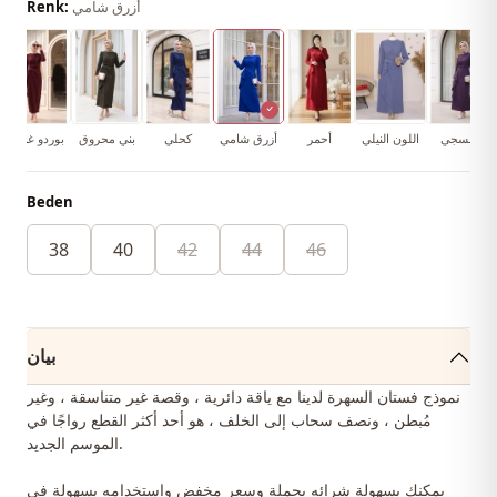
أزرق شامي
Renk:
بنفسجي
اللون النيلي
أحمر
أزرق شامي
كحلي
بني محروق
بوردو غامق
Beden
38
40
42
44
46
بيان
نموذج فستان السهرة لدينا مع ياقة دائرية ، وقصة غير متناسقة ، وغير
مُبطن ، ونصف سحاب إلى الخلف ، هو أحد أكثر القطع رواجًا في
الموسم الجديد.
يمكنك بسهولة شرائه بحملة وسعر مخفض واستخدامه بسهولة في