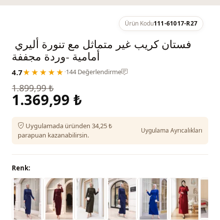
Ürün Kodu
111-61017-R27
فستان كريب غير متماثل مع تنورة أليري ​​
أمامية -وردة مجففة
4.7
★★★★★
·
144 Değerlendirme
1.899,99 ₺
1.369,99 ₺
Uygulamada üründen 34,25 ₺
Uygulama Ayrıcalıkları
parapuan kazanabilirsin.
Renk: