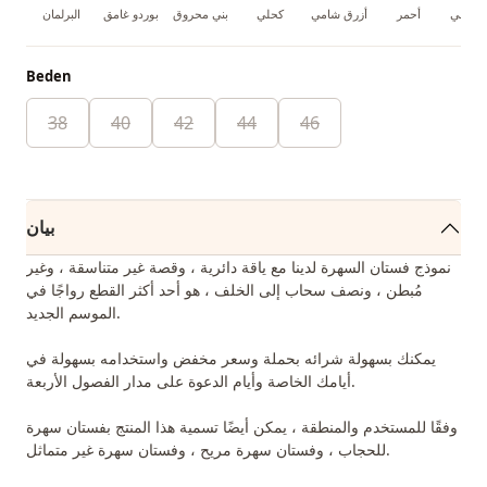
 النيلي
أحمر
أزرق شامي
كحلي
بني محروق
بوردو غامق
البرلمان
Beden
38
40
42
44
46
بيان
نموذج فستان السهرة لدينا مع ياقة دائرية ، وقصة غير متناسقة ، وغير
مُبطن ، ونصف سحاب إلى الخلف ، هو أحد أكثر القطع رواجًا في
الموسم الجديد.
يمكنك بسهولة شرائه بحملة وسعر مخفض واستخدامه بسهولة في
أيامك الخاصة وأيام الدعوة على مدار الفصول الأربعة.
وفقًا للمستخدم والمنطقة ، يمكن أيضًا تسمية هذا المنتج بفستان سهرة
للحجاب ، وفستان سهرة مريح ، وفستان سهرة غير متماثل.