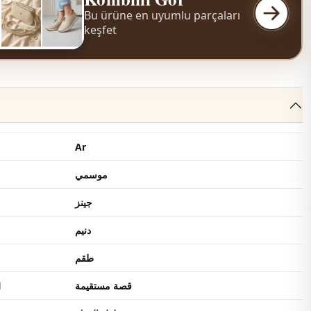
Bu ürüne en uyumlu parçaları
keşfet
Ar
موسمي
جينز
دنيم
طقم
قصة مستقيمة
ا