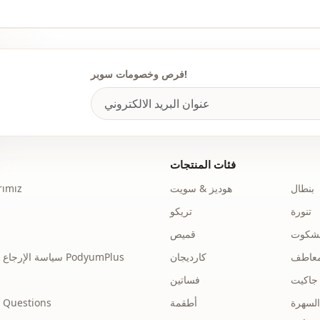
تفاصيل
الاستخدام
فرص وخصومات سوبر!
الاستخدام
فئات المنتجات
بنطال
هوديز & سويت
ımız
تنورة
تريكو
نشكوت
قميص
عاطف
كارديجان
سياسة الإرجاع والاسترداد الخاصة بـ PodyumPlus
جاكيت
فساتين
السهرة
أطقمة
 Questions