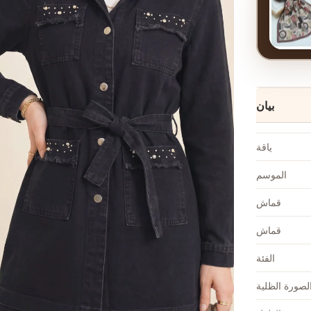
بيان
ياقة
الموسم
قماش
قماش
الفئة
لصورة الظلية