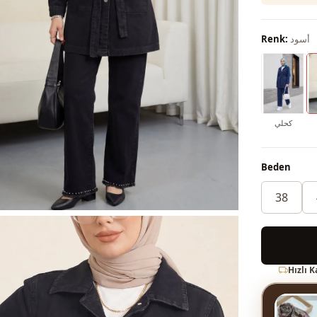
أسود
Renk:
كحلي
Beden
38
Hızlı 