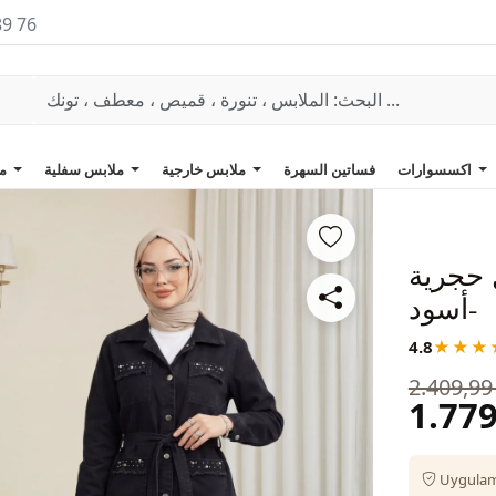
89 76
اكسسوارات
فساتين السهرة
ملابس خارجية
ملابس سفلية
ملابس علوية
 حجرية
-أسود
4.8
★★★
2.409,99
1.779
Uygulama