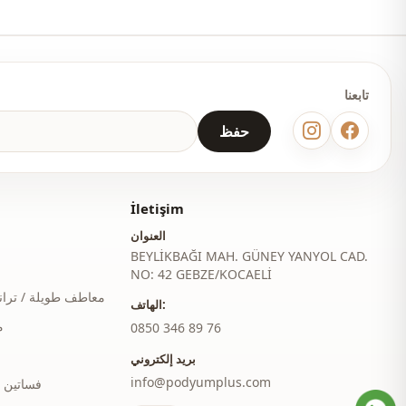
بجيب
يومي
تابعنا
سفر
حفظ
İletişim
العنوان
BEYLİKBAĞI MAH. GÜNEY YANYOL CAD.
NO: 42 GEBZE/KOCAELİ
معاطف طويلة / ترا
الهاتف:
م
‎0850 346 89 76
بريد إلكتروني
info@podyumplus.com
فساتين 