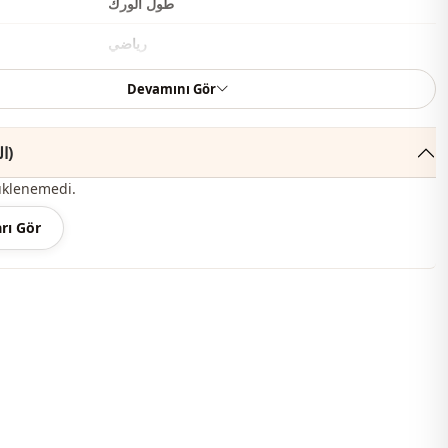
طول الورك
رياضي
منسوج
Devamını Gör
متوسط
التعليقات (40)
مطرز بالحجر
üklenemedi.
ذو شراشيب
rı Gör
عادي
أزرار
ط
خصر مطاطي
ذو حزام
ذو حزام
مرصع بالأحجار