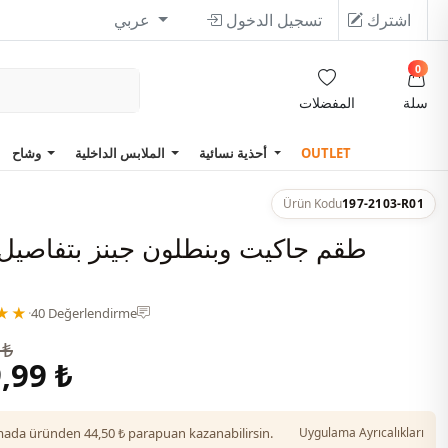
اشترك
تسجيل الدخول
عربي
0
سلة
المفضلات
OUTLET
أحذية نسائية
الملابس الداخلية
وشاح
Ürün Kodu
197-2103-R01
طقم جاكيت وبنطلون جينز بتفاصيل
★★
·
40 Değerlendirme
 ₺
,99 ₺
da üründen 44,50 ₺ parapuan kazanabilirsin.
Uygulama Ayrıcalıkları