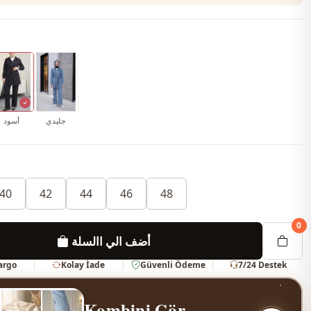
جليدي
أسود
40
42
44
46
48
0
أضف الي االسلة
Kargo
Kolay İade
Güvenli Ödeme
7/24 Destek
Kombini Gör