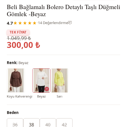
Beli Bağlamalı Bolero Detaylı Taşlı Düğmeli
Gömlek -Beyaz
4.7
★★★★★
·
14 Değerlendirme
TEK FİYAT
1.049,99 ₺
300,00 ₺
Renk:
Beyaz
Koyu Kahverengi
Beyaz
Sarı
Beden
36
38
40
42