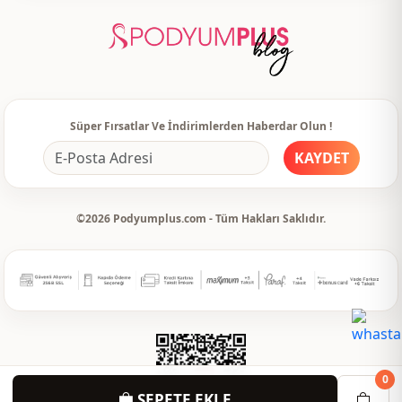
Detay
Kemerli
Detay
Taşlı
Detay
Cepli
Kullanim
Günlük
Süper Fırsatlar Ve İndirimlerden Haberdar Olun !
Kullanim
Seyahat
KAYDET
©2026 Podyumplus.com - Tüm Hakları Saklıdır.
0
SEPETE EKLE