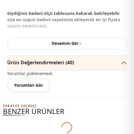
Giydiğiniz bedeni ölçü tablosuna bakarak belirleyebilir
size en uygun bedeni sepetinize ekleyerek en iyi fiyata
sipariş edebilirsiniz.
Ürün hafif geniş kalıptır;Fit bir görünüm isteyenler için
Devamını Gör
Bir beden küçük alınması tavsiye edilir.
Ürün Değerlendirmeleri
(40)
%70 Pamuk , %30 Polyester
Yorumlar yüklenemedi.
Yaka
Gömlek yaka
Yorumları Gör
Mevsi̇m
Mevsimlik
Kumaş
Kot
ZERAFET SEÇKISI
BENZER ÜRÜNLER
Yukleniyor...
Kumaş
Denim
Kategori̇
Takım