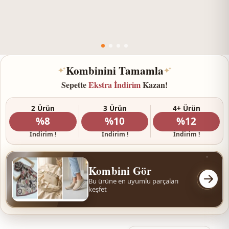
Kombinini Tamamla
✦
✦
Sepette
Ekstra İndirim
Kazan!
2 Ürün
3 Ürün
4+ Ürün
%8
%10
%12
İndirim !
İndirim !
İndirim !
Kombini Gör
Bu ürüne en uyumlu parçaları
keşfet