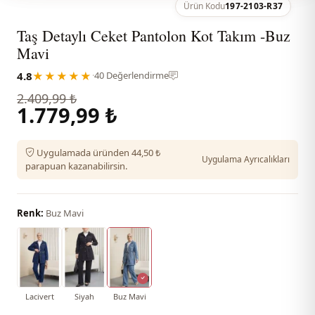
Ürün Kodu
197-2103-R37
Taş Detaylı Ceket Pantolon Kot Takım -Buz
Mavi
4.8
★★★★★
·
40 Değerlendirme
2.409,99 ₺
1.779,99 ₺
Uygulamada üründen 44,50 ₺
Uygulama Ayrıcalıkları
parapuan kazanabilirsin.
Renk:
Buz Mavi
Lacivert
Siyah
Buz Mavi