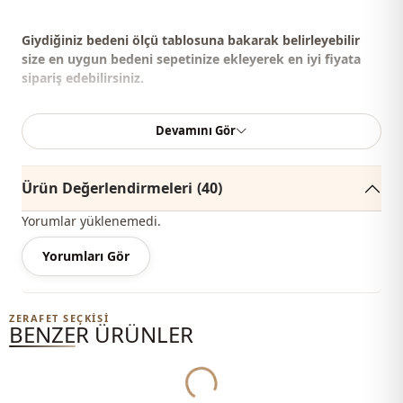
Giydiğiniz bedeni ölçü tablosuna bakarak belirleyebilir
size en uygun bedeni sepetinize ekleyerek en iyi fiyata
sipariş edebilirsiniz.
Ürün hafif geniş kalıptır;Fit bir görünüm isteyenler için
Devamını Gör
Bir beden küçük alınması tavsiye edilir.
Ürün Değerlendirmeleri
(40)
%70 Pamuk , %30 Polyester
Yorumlar yüklenemedi.
Yaka
Gömlek yaka
Yorumları Gör
Mevsi̇m
Mevsimlik
Kumaş
Kot
Yukleniyor...
ZERAFET SEÇKISI
BENZER ÜRÜNLER
Kumaş
Denim
Kategori̇
Takım