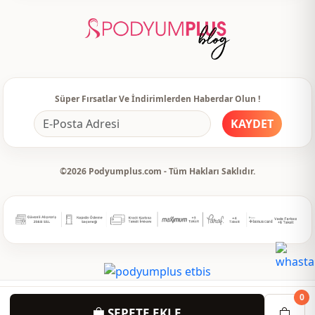
Detay
Kemerli
Detay
Taşlı
Detay
Cepli
Kullanim
Günlük
Süper Fırsatlar Ve İndirimlerden Haberdar Olun !
Kullanim
Seyahat
KAYDET
©2026 Podyumplus.com - Tüm Hakları Saklıdır.
0
SEPETE EKLE