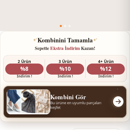
Kombinini Tamamla
✦
✦
Sepette
Ekstra İndirim
Kazan!
2 Ürün
3 Ürün
4+ Ürün
%8
%10
%12
İndirim !
İndirim !
İndirim !
Kombini Gör
Bu ürüne en uyumlu parçaları
keşfet