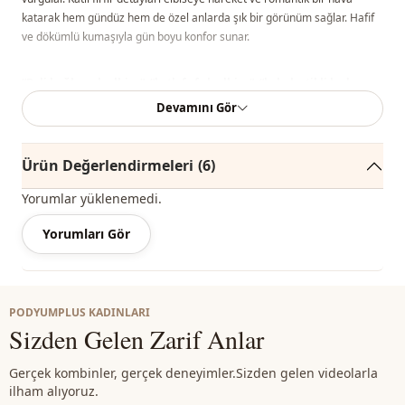
katarak hem gündüz hem de özel anlarda şık bir görünüm sağlar. Hafif
ve dökümlü kumaşıyla gün boyu konfor sunar.
“Beli bağlamalı elbise”, “katlı fırfırlı elbise”, “kolu lastikli kadın
elbise”, “günlük şık elbise”
gibi adlandırılabilir.
Devamını Gör
Oversize kalıptır. Beli bağlamalı yapısı sayesinde vücuda
Ürün Değerlendirmeleri
(6)
göre ayarlanabilir, rahat ve dökümlü bir kullanım sunar.
Yorumlar yüklenemedi.
Not:
Ürünün renginde konsept çekimlerinden dolayı ton farklılığı olabilir.
Yorumları Gör
Yıkama:
30 derecede yıkayınız.
%100 Polyester
PODYUMPLUS KADINLARI
Sizden Gelen Zarif Anlar
Yaka
Bisiklet yaka
Mevsi̇m
Yazlık
Gerçek kombinler, gerçek deneyimler.
Sizden gelen videolarla
ilham alıyoruz.