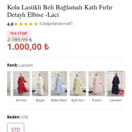
Kolu Lastikli Beli Bağlamalı Katlı Fırfır
Detaylı Elbise -Laci
4.0
★★★★★
·
6 Değerlendirme
TEK FİYAT
2.789,99 ₺
1.000,00 ₺
Renk:
Lacivert
iyah
Kırmızı
Beyaz
Bebe Mavi
Açık Sarı
Pudra
Lacivert
Beden:
STD
STD