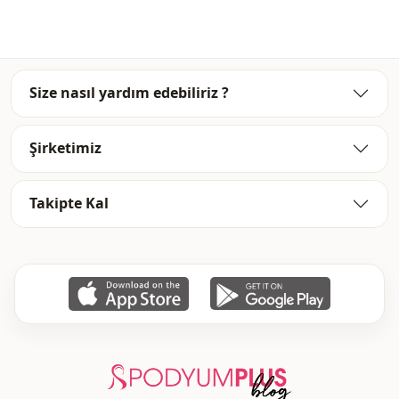
Kol detay
Reglan kol
Kalip
Oversize
Size nasıl yardım edebiliriz ?
Şirketimiz
Takipte Kal