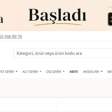
0 346 89 76
ÜST GİYİM
ALT GİYİM
DIŞ GİYİM
ABİYE
AKSESUAR
BA