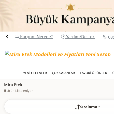
Kargom Nerede?
Yardım/Destek
085
YENİ GELENLER
ÇOK SATANLAR
FAVORİ ÜRÜNLER
Mira Etek
0
Ürün Listeleniyor
Sıralama