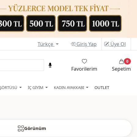
Türkçe
Giriş Yap
Üye Ol
0
Favorilerim
Sepetim
ŞÖRTÜSÜ
İÇ GİYİM
KADIN AYAKKABI
OUTLET
Görünüm