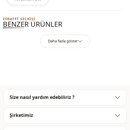
Kategori̇
Pijama
Si̇luet / form
Asimetrik
ZERAFET SEÇKISI
BENZER ÜRÜNLER
Sti̇l
Casual
Dokuma ti̇pi̇
Örme
Daha fazla göster
Kalip
Regular
Paça
Lastikli paça
Size nasıl yardım edebiliriz ?
Şirketimiz