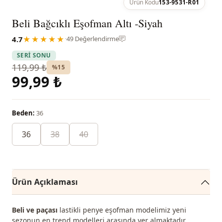
Ürün Kodu
153-9531-R01
Beli Bağcıklı Eşofman Altı -Siyah
4.7
★★★★★
·
49 Değerlendirme
SERİ SONU
119,99 ₺
%15
99,99 ₺
Beden:
36
36
38
40
Ürün Açıklaması
Beli ve paçası
lastikli penye eşofman modelimiz yeni
sezonun en trend modelleri arasında yer almaktadır.