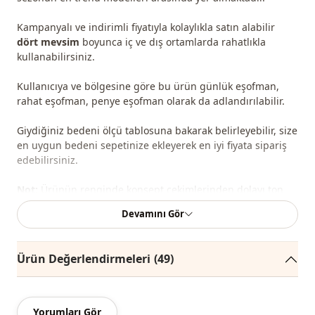
Kampanyalı ve indirimli fiyatıyla kolaylıkla satın alabilir
dört mevsim
boyunca iç ve dış ortamlarda rahatlıkla
kullanabilirsiniz.
Kullanıcıya ve bölgesine göre bu ürün günlük eşofman,
rahat eşofman, penye eşofman olarak da adlandırılabilir.
Giydiğiniz bedeni ölçü tablosuna bakarak belirleyebilir, size
en uygun bedeni sepetinize ekleyerek en iyi fiyata sipariş
edebilirsiniz.
Not:
Ürünün renginde konsept çekimlerinden dolayı ton
farklılığı olabilir.
Devamını Gör
Yıkama:
30 derecede yıkayınız.
Ürün Değerlendirmeleri
(49)
%50 Pamuk , %50 Polyester
Mevsi̇m
Mevsimlik
Yorumları Gör