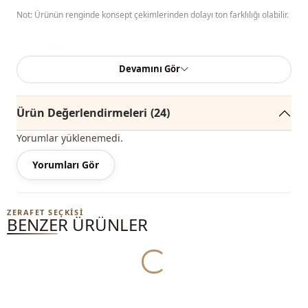
Not: Ürünün renginde konsept çekimlerinden dolayı ton farklılığı olabilir.
Yıkama: 30 derecede yıkayınız.
Devamını Gör
%70 Akrilik , %30 Yün
Yaka
Gömlek yaka
Ürün Değerlendirmeleri
(24)
Mevsi̇m
Yazlık
Yorumlar yüklenemedi.
Kumaş
Poplin
Yorumları Gör
Kumaş
Pamuk
ZERAFET SEÇKISI
Kumaş
Viskon
BENZER ÜRÜNLER
Kategori̇
Gömlek
Yukleniyor...
Si̇luet / form
Dökümlü
Uzunluk
Diz üstü