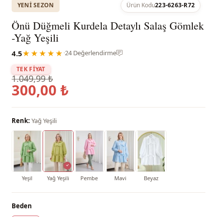
YENI SEZON
Ürün Kodu
223-6263-R72
Önü Düğmeli Kurdela Detaylı Salaş Gömlek
-Yağ Yeşili
4.5
★★★★★
·
24 Değerlendirme
TEK FİYAT
1.049,99 ₺
300,00 ₺
Renk:
Yağ Yeşili
Yeşil
Yağ Yeşili
Pembe
Mavi
Beyaz
Beden