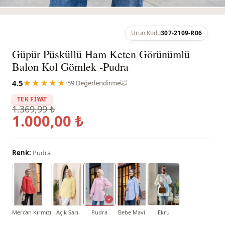
Ürün Kodu
307-2109-R06
Güpür Püsküllü Ham Keten Görünümlü
Balon Kol Gömlek -Pudra
4.5
★★★★★
·
59 Değerlendirme
TEK FİYAT
1.369,99 ₺
1.000,00 ₺
Renk:
Pudra
Mercan Kırmızı
Açık Sarı
Pudra
Bebe Mavi
Ekru