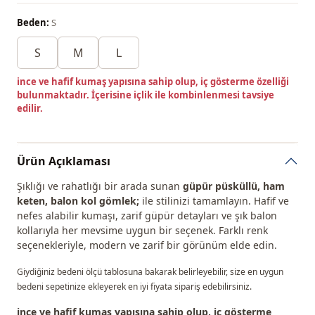
Beden:
S
S
M
L
ince ve hafif kumaş yapısına sahip olup, iç gösterme özelliği
bulunmaktadır. İçerisine içlik ile kombinlenmesi tavsiye
edilir.
Ürün Açıklaması
Şıklığı ve rahatlığı bir arada sunan
güpür püsküllü, ham
keten, balon kol gömlek;
ile stilinizi tamamlayın. Hafif ve
nefes alabilir kumaşı, zarif güpür detayları ve şık balon
kollarıyla her mevsime uygun bir seçenek. Farklı renk
seçenekleriyle, modern ve zarif bir görünüm elde edin.
Giydiğiniz bedeni ölçü tablosuna bakarak belirleyebilir, size en uygun
bedeni sepetinize ekleyerek en iyi fiyata sipariş edebilirsiniz.
ince ve hafif kumaş yapısına sahip olup, iç gösterme