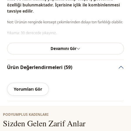
özelliği bulunmaktadır. İçerisine içlik ile kombinlenmesi
tavsiye edilir
.
Not: Ürünün renginde konsept çekimlerinden dolayı ton farklılığı olabilir.
Yıkama: 30 derecede yıkayınız.
%100 Pamuk
Devamını Gör
Yaka
Gömlek yaka
Ürün Değerlendirmeleri
(59)
Mevsi̇m
Yazlık
Kumaş
Keten
Yorumları Gör
Si̇luet / form
Düz kesim
Uzunluk
Diz üstü
PODYUMPLUS KADINLARI
Sti̇l
Casual
Sizden Gelen Zarif Anlar
Dokuma ti̇pi̇
Dokuma