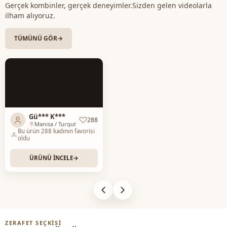
Gerçek kombinler, gerçek deneyimler.
Sizden gelen videolarla
Kalinlik
İnce
ilham alıyoruz.
Kalip
Regular
TÜMÜNÜ GÖR
→
Kol detay
Balon kol
Kapama şekli̇
Düğmeli
Detay
Dantel
Kullanim
Günlük
Gü*** K***
288
Manisa / Turgutlu
Bu ürün 288 kadının favorisi
Kullanim
Davet
oldu
ÜRÜNÜ İNCELE
→
ZERAFET SEÇKISI