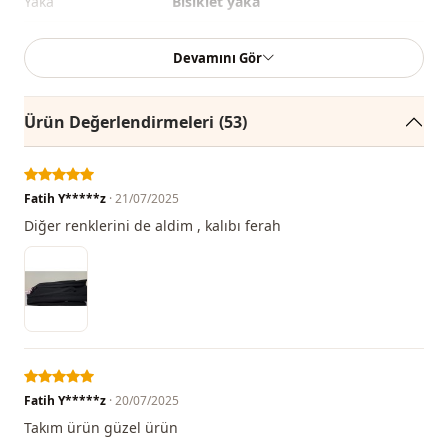
Yaka
Bisiklet yaka
Mevsi̇m
Mevsimlik
Devamını Gör
Kumaş
İki ip penye
Ürün Değerlendirmeleri
(53)
Kumaş
Polyester
Kumaş
Pamuk
Fati̇h Y*****z
· 21/07/2025
Kategori̇
Takım
Diğer renklerini de aldim , kalıbı ferah
Si̇luet / form
Düz kesim
Uzunluk
Diz üstü
Sti̇l
Casual
Dokuma ti̇pi̇
Dokuma
Kalinlik
Fati̇h Y*****z
· 20/07/2025
İnce
Takım ürün güzel ürün
Kalip
Oversize