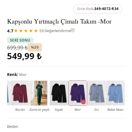
Ürün Kodu
349-4072-R34
Kapşonlu Yırtmaçlı Çimalı Takım -Mor
4.7
★★★★★
·
53 Değerlendirme
SERİ SONU
699,99 ₺
%20
549,99 ₺
Renk:
Mor
int
Bordo
Zümrüt yeşili
Siyah
Mor
Gri
Bebe Mavi
Beden