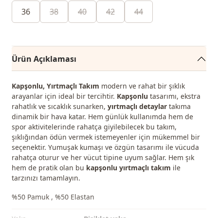
36
38
40
42
44
Ürün Açıklaması
Kapşonlu, Yırtmaçlı Takım
modern ve rahat bir şıklık
arayanlar için ideal bir tercihtir.
Kapşonlu
tasarımı, ekstra
rahatlık ve sıcaklık sunarken,
yırtmaçlı detaylar
takıma
dinamik bir hava katar. Hem günlük kullanımda hem de
spor aktivitelerinde rahatça giyilebilecek bu takım,
şıklığından ödün vermek istemeyenler için mükemmel bir
seçenektir. Yumuşak kumaşı ve özgün tasarımı ile vücuda
rahatça oturur ve her vücut tipine uyum sağlar. Hem şık
hem de pratik olan bu
kapşonlu yırtmaçlı takım
ile
tarzınızı tamamlayın.
%50 Pamuk , %50 Elastan