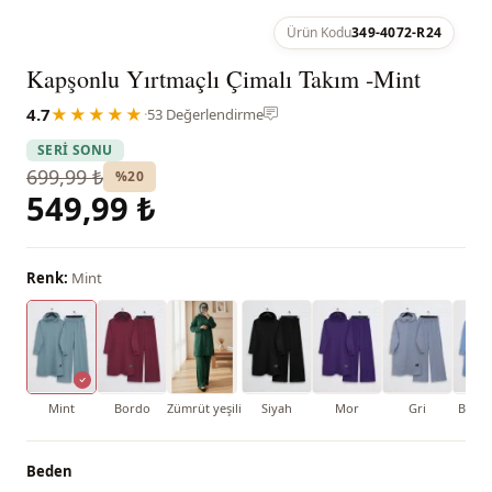
Ürün Kodu
349-4072-R24
Kapşonlu Yırtmaçlı Çimalı Takım -Mint
4.7
★★★★★
·
53 Değerlendirme
SERİ SONU
699,99 ₺
%20
549,99 ₺
Renk:
Mint
Mint
Bordo
Zümrüt yeşili
Siyah
Mor
Gri
Bebe 
Beden