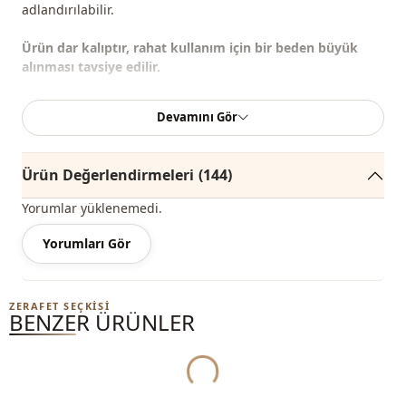
adlandırılabilir.
Ürün dar kalıptır, rahat kullanım için bir beden büyük
alınması tavsiye edilir.
Not:
Ürünün renginde konsept çekimlerinden dolayı ton
Devamını Gör
farklılığı olabilir.
%90 Pamuk , %10 Polyester
Ürün Değerlendirmeleri
(144)
Yaka
Bisiklet yaka
Yorumlar yüklenemedi.
Mevsi̇m
Mevsimlik
Yorumları Gör
Kumaş
Krep
Yukleniyor...
ZERAFET SEÇKISI
Kumaş
Pamuk
BENZER ÜRÜNLER
Kumaş
Polyester
Kategori̇
Elbise