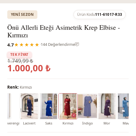
YENI SEZON
Ürün Kodu
111-61017-R33
Önü Allerli Eteği Asimetrik Krep Elbise -
Kırmızı
4.7
★★★★★
·
144 Değerlendirme
TEK FİYAT
1.749,99 ₺
1.000,00 ₺
Renk:
Kırmızı
 Kahverengi
Lacivert
Saks
Kırmızı
İndigo
Mor
Mavi