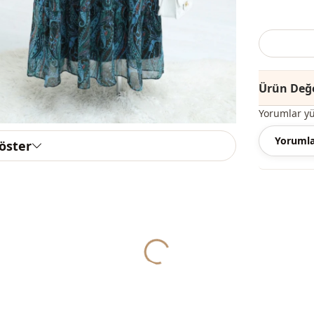
Giydiğiniz 
bedeni sepet
Ürün Değe
Not:
Ürünün 
Yorumlar y
Yıkama
: 30
Yorumla
göster
%100 Polye
Yaka
Mevsi̇m
Yukleniyor...
Kumaş
Kategori̇
Astar duru