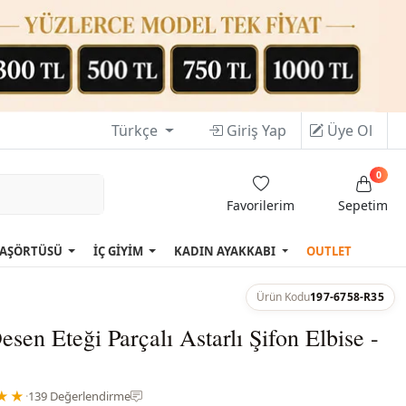
Türkçe
Giriş Yap
Üye Ol
0
Favorilerim
Sepetim
AŞÖRTÜSÜ
İÇ GİYİM
KADIN AYAKKABI
OUTLET
Ürün Kodu
197-6758-R35
esen Eteği Parçalı Astarlı Şifon Elbise -
★★
·
139 Değerlendirme