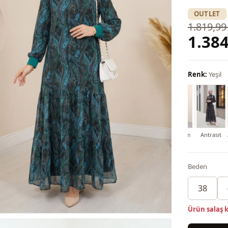
OUTLET
1.819,99
1.384
Renk:
Yeşil
Bordo
Mürdüm
Antrasit
Beden
38
Ürün salaş k