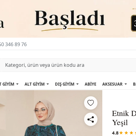
0 346 89 76
T GİYİM
ALT GİYİM
DIŞ GİYİM
ABİYE
AKSESUAR
B
Etnik D
Yeşil
4.8
★★★