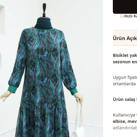
Hızlı 
Ürün Açı
Bisiklet ya
sezonun en 
Uygun fiyatı
ortamlarda r
Ürün salaş 
Kullanıcıya
elbise, mevs
adlandırılabi