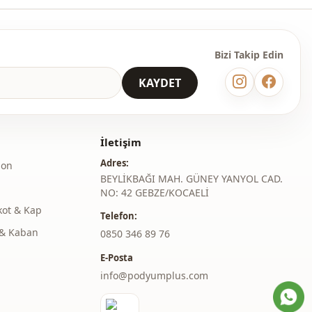
m
Dökümlü
Maxi
Bizi Takip Edin
Casual
KAYDET
̇
Dokuma
Orta
İletişim
Oversize
Adres:
lon
BEYLİKBAĞI MAH. GÜNEY YANYOL CAD.
Uzun kol
NO: 42 GEBZE/KOCAELİ
kot & Kap
Telefon:
Etnik
& Kaban
‎0850 346 89 76
Astarlı
E-Posta
Desenli
info@podyumplus.com
Günlük