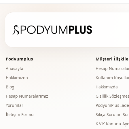
Podyumplus
Müşteri İlişkile
Anasayfa
Hesap Numaralar
Hakkımızda
Kullanım Koşullar
Blog
Hakkımızda
Hesap Numaralarımız
Gizlilik Sözleşmes
Yorumlar
PodyumPlus İade v
İletişim Formu
Sıkça Sorulan Sor
K.V.K Kanunu Ay