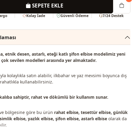
SEPETE EKLE
Kargo
Kolay İade
Güvenli Ödeme
7/24 Destek
klaması
ka, etnik desen, astarlı, eteği katlı şifon elbise modelimiz
yeni
çok sevilen modelleri
arasında yer almaktadır.
yla kolaylıkla satın alabilir, ilkbahar ve yaz mevsimi boyunca dış
ahatlıkla kullanabilirsiniz.
kalıba sahiptir, rahat ve dökümlü bir kullanım sunar.
 ve bölgesine göre bu ürün
rahat elbise, tesettür elbise, günlük
imlik elbise, yazlık elbise, şifon elbise, astarlı elbise
olarak da
lir.