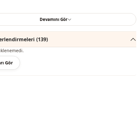
Devamını Gör
bedeni ölçü tablosuna bakarak belirleyebilir, size en uygun
inize ekleyerek en iyi fiyata sipariş edebilirsiniz.
rlendirmeleri
(139)
renginde konsept çekimlerinden dolayı ton farklılığı olabilir.
üklenemedi.
 derecede yıkayınız.
rı Gör
ster
Bisiklet yaka
Mevsimlik
Şifon
Elbise
mu
Astarlı