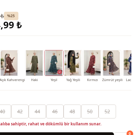
 ₺
%25
,99 ₺
Açık Kahverengi
Haki
Yeşil
Yağ Yeşili
Kırmızı
Zümrüt yeşili
Laciv
40
42
44
46
48
50
52
alıba sahiptir, rahat ve dökümlü bir kullanım sunar.
0