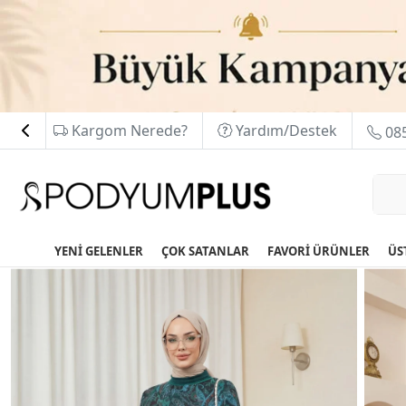
Kargom Nerede?
Yardım/Destek
085
YENİ GELENLER
ÇOK SATANLAR
FAVORİ ÜRÜNLER
ÜS