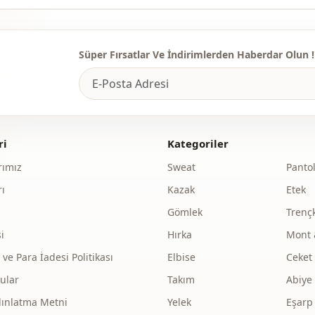
Si̇luet / for
Uzunluk
Süper Fırsatlar Ve İndirimlerden Haberdar Olun !
Sti̇l
Dokuma ti̇pi
Kalinlik
ri
Kategoriler
Kalip
ımız
Sweat
Panto
ı
Kazak
Etek
Kol detay
Gömlek
Trenç
Desen
i
Hırka
Mont 
Detay
e Para İadesi Politikası
Elbise
Ceket
Detay
ular
Takım
Abiye
dınlatma Metni
Yelek
Eşarp
Kullanim