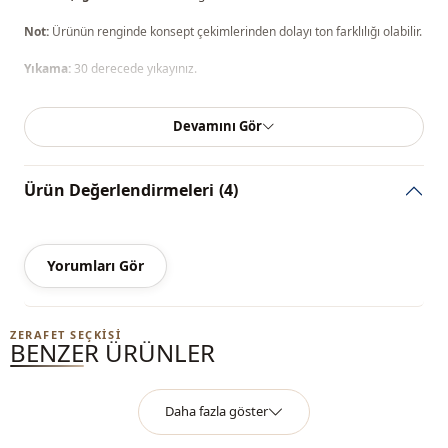
Not:
Ürünün renginde konsept çekimlerinden dolayı ton farklılığı olabilir.
Yıkama:
30 derecede yıkayınız.
%100 Akrilik
Devamını Gör
Yaka
Bisiklet yaka
Ürün Değerlendirmeleri
(4)
Kapama şekli̇
Düğmeli
Mevsi̇m
Mevsimlik
Yorumları Gör
Kumaş
Örme triko
Kategori̇
Hırka
ZERAFET SEÇKISI
BENZER ÜRÜNLER
Daha fazla göster