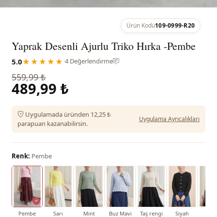
Ürün Kodu
109-0999-R20
Yaprak Desenli Ajurlu Triko Hırka -Pembe
5.0
★★★★★
·
4 Değerlendirme
559,99 ₺
489,99 ₺
Uygulamada üründen 12,25 ₺
Uygulama Ayrıcalıkları
parapuan kazanabilirsin.
Renk:
Pembe
Pembe
Sarı
Mint
Buz Mavi
Taş rengi
Siyah
Kre