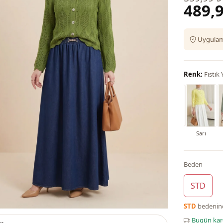
489,9
Uygulama
Renk:
Fıstık Y
Pembe
Sarı
Beden
STD
STD
bedeni
Bugün ka