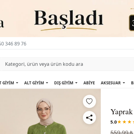
0 346 89 76
T GİYİM
ALT GİYİM
DIŞ GİYİM
ABİYE
AKSESUAR
B
Yaprak 
5.0
★★★
559,99 ₺