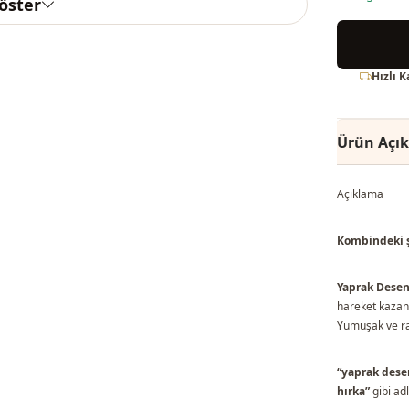
göster
Hızlı 
Ürün Açı
Açıklama
Kombindeki şa
Yaprak Desenl
hareket kazand
Yumuşak ve rah
“yaprak desenl
hırka”
gibi adl