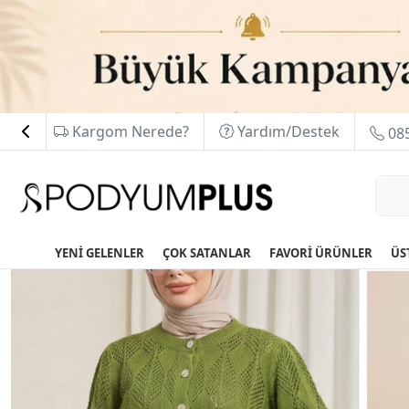
Kargom Nerede?
Yardım/Destek
085
YENİ GELENLER
ÇOK SATANLAR
FAVORİ ÜRÜNLER
ÜS