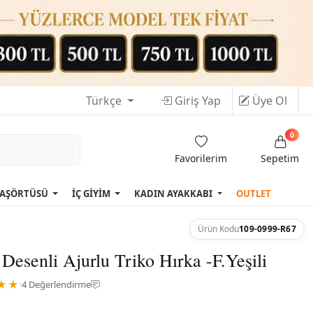
Türkçe
Giriş Yap
Üye Ol
0
Favorilerim
Sepetim
AŞÖRTÜSÜ
İÇ GİYİM
KADIN AYAKKABI
OUTLET
Ürün Kodu
109-0999-R67
Desenli Ajurlu Triko Hırka -F.Yeşili
★★
·
4 Değerlendirme