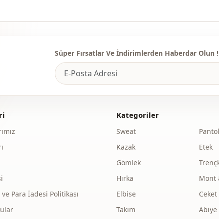
Süper Fırsatlar Ve İndirimlerden Haberdar Olun !
ri
Kategoriler
ımız
Sweat
Panto
ı
Kazak
Etek
Gömlek
Trenç
i
Hırka
Mont 
e Para İadesi Politikası
Elbise
Ceket
ular
Takım
Abiye