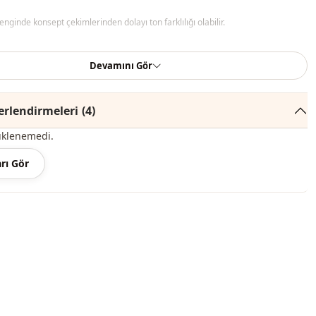
ginde konsept çekimlerinden dolayı ton farklılığı olabilir.
recede yıkayınız.
Devamını Gör
k
rlendirmeleri
(4)
Bisiklet yaka
üklenemedi.
Hırka
rı Gör
Örme triko
Mevsimlik
i̇
Düğmeli