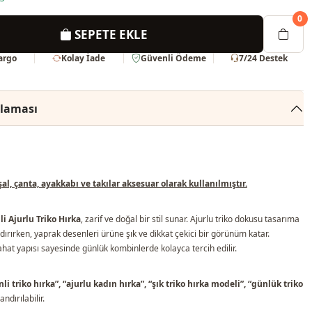
0
SEPETE EKLE
Kargo
Kolay İade
Güvenli Ödeme
7/24 Destek
klaması
l, çanta, ayakkabı ve takılar aksesuar olarak kullanılmıştır.
i Ajurlu Triko Hırka
, zarif ve doğal bir stil sunar. Ajurlu triko dokusu tasarıma
ırırken, yaprak desenleri ürüne şık ve dikkat çekici bir görünüm katar.
at yapısı sayesinde günlük kombinlerde kolayca tercih edilir.
i triko hırka”, “ajurlu kadın hırka”, “şık triko hırka modeli”, “günlük triko
andırılabilir.