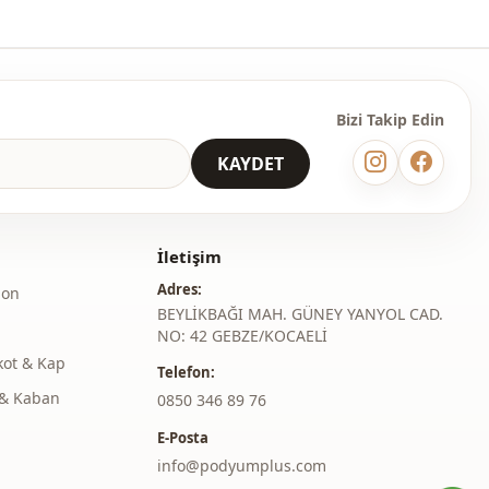
Bizi Takip Edin
KAYDET
İletişim
Adres:
lon
BEYLİKBAĞI MAH. GÜNEY YANYOL CAD.
NO: 42 GEBZE/KOCAELİ
kot & Kap
Telefon:
& Kaban
‎0850 346 89 76
E-Posta
info@podyumplus.com