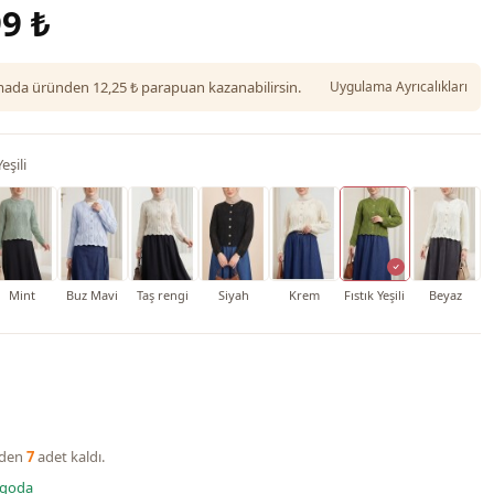
9 ₺
da üründen 12,25 ₺ parapuan kazanabilirsin.
Uygulama Ayrıcalıkları
eşili
Mint
Buz Mavi
Taş rengi
Siyah
Krem
Fıstık Yeşili
Beyaz
nden
7
adet kaldı.
rgoda