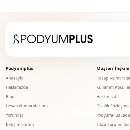
Podyumplus
Müşteri İlişkile
Anasayfa
Hesap Numaralar
Hakkımızda
Kullanım Koşullar
Blog
Hakkımızda
Hesap Numaralarımız
Gizlilik Sözleşmes
Yorumlar
PodyumPlus İade v
İletişim Formu
Sıkça Sorulan Sor