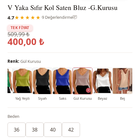
V Yaka Sıfır Kol Saten Bluz -G.Kurusu
4.7
★★★★★
·
9 Değerlendirme
TEK FİYAT
509,99 ₺
400,00 ₺
Renk:
Gül Kurusu
Yeşil
Yağ Yeşili
Siyah
Saks
Gül Kurusu
Beyaz
Bej
Beden
36
38
40
42