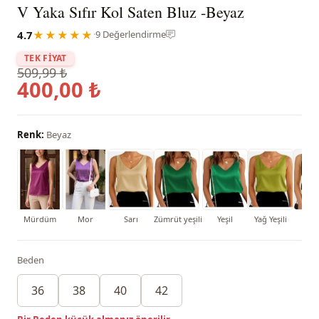
V Yaka Sıfır Kol Saten Bluz -Beyaz
4.7
★★★★★
·
9 Değerlendirme
TEK FİYAT
509,99 ₺
400,00 ₺
Renk:
Beyaz
Mürdüm
Mor
Sarı
Zümrüt yeşili
Yeşil
Yağ Yeşili
Siy
Beden
36
38
40
42