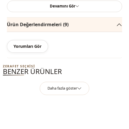
Not: Ürünün renginde konsept çekimlerinden dolayı ton farklılığı olabilir.
Devamını Gör
Yıkama: 30 derecede yıkayınız.
Ürün Değerlendirmeleri
(9)
%95 Polyester , %5 Elastan
Yaka
V yaka
Yorumları Gör
Mevsi̇m
Yazlık
Kumaş
Saten
ZERAFET SEÇKISI
BENZER ÜRÜNLER
Kategori̇
Bluz
Kalip
Salaş
Daha fazla göster