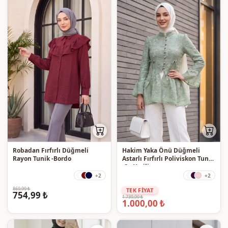
Robadan Fırfırlı Düğmeli
Hakim Yaka Önü Düğmeli
Rayon Tunik -Bordo
Astarlı Fırfırlı Poliviskon Tunik
-Su Yeşili
+2
+2
869,99 ₺
TEK FİYAT
754,99 ₺
1.739,99 ₺
1.000,00 ₺