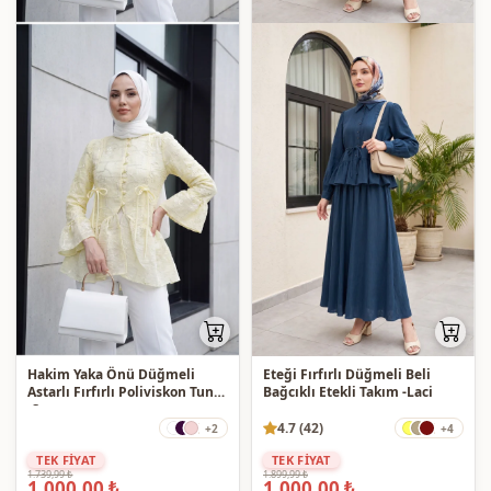
Hakim Yaka Önü Düğmeli
Eteği Fırfırlı Düğmeli Beli
Astarlı Fırfırlı Poliviskon Tunik
Bağcıklı Etekli Takım -Laci
-Sarı
4.7 (42)
+2
+4
TEK FİYAT
TEK FİYAT
1.739,99 ₺
1.899,99 ₺
1.000,00 ₺
1.000,00 ₺