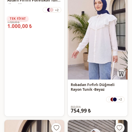
Astarlı Fırfırlı Poliviskon Tunik
-Koyu Mor
+2
TEK FİYAT
1.739,99 ₺
1.000,00 ₺
Robadan Fırfırlı Düğmeli
Rayon Tunik -Beyaz
+2
869,99 ₺
754,99 ₺