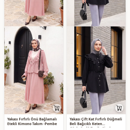
Yakası Fırfırlı Önü Bağlamalı
Yakası Çift Kat Fırfırlı Düğmeli
Etekli Kimono Takım -Pembe
Beli Bağcıklı Keten
Görünümlü Tunik -Siyah