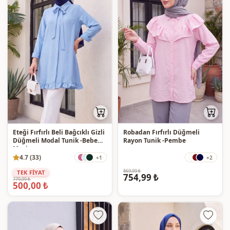
Eteği Fırfırlı Beli Bağcıklı Gizli
Robadan Fırfırlı Düğmeli
Düğmeli Modal Tunik -Bebe
Rayon Tunik -Pembe
Mavi
4.7 (33)
+1
+2
869,99 ₺
TEK FİYAT
754,99 ₺
779,99 ₺
500,00 ₺