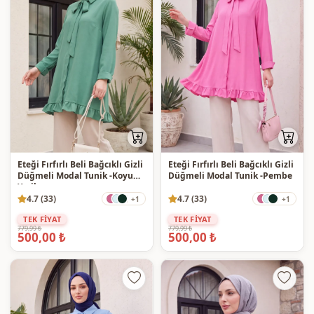
Eteği Fırfırlı Beli Bağcıklı Gizli
Eteği Fırfırlı Beli Bağcıklı Gizli
Düğmeli Modal Tunik -Koyu
Düğmeli Modal Tunik -Pembe
Yeşil
4.7 (33)
4.7 (33)
+1
+1
TEK FİYAT
TEK FİYAT
779,99 ₺
779,99 ₺
500,00 ₺
500,00 ₺