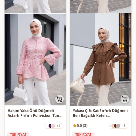
Hakim Yaka Önü Düğmeli
Yakası Çift Kat Fırfırlı Düğmeli
Astarlı Fırfırlı Poliviskon Tunik
Beli Bağcıklı Keten
-Pudra
Görünümlü Tunik -Kahverengi
5.0 (3)
+2
+5
TEK FİYAT
TEK FİYAT