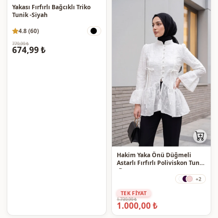
Yakası Fırfırlı Bağcıklı Triko
Tunik -Siyah
4.8 (60)
779,99 ₺
674,99 ₺
Hakim Yaka Önü Düğmeli
Astarlı Fırfırlı Poliviskon Tunik
-Beyaz
+2
TEK FİYAT
1.739,99 ₺
1.000,00 ₺