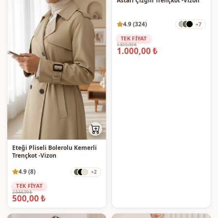
Astarı Çizgili Trençkot -Vizon
4.9 (324)
+7
TEK FİYAT
1.819,99 ₺
1.000,00 ₺
Eteği Pliseli Bolerolu Kemerli
Trençkot -Vizon
4.9 (8)
+2
TEK FİYAT
2.644,99 ₺
500,00 ₺