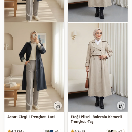
Astarı Çizgili Trençkot -Laci
Eteği Pliseli Bolerolu Kemerli
Trençkot -Taş
4.7 (24)
4.9 (8)
+5
+2