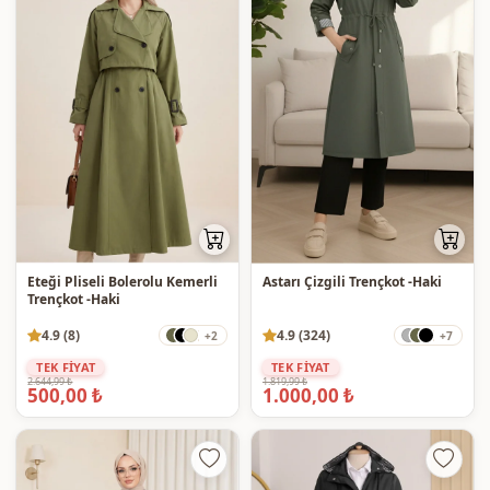
Eteği Pliseli Bolerolu Kemerli
Astarı Çizgili Trençkot -Haki
Trençkot -Haki
4.9 (8)
4.9 (324)
+2
+7
TEK FİYAT
TEK FİYAT
2.644,99 ₺
1.819,99 ₺
500,00 ₺
1.000,00 ₺