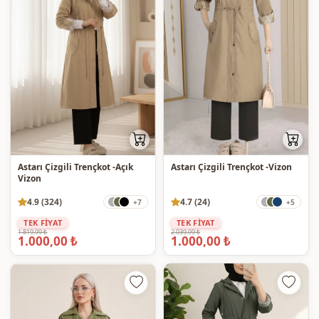
Astarı Çizgili Trençkot -Açık
Astarı Çizgili Trençkot -Vizon
Vizon
4.9 (324)
4.7 (24)
+7
+5
TEK FİYAT
TEK FİYAT
1.819,99 ₺
2.039,99 ₺
1.000,00 ₺
1.000,00 ₺