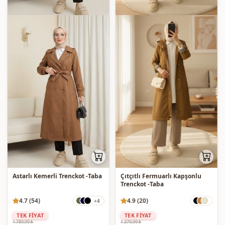
Astarlı Kemerli Trenckot -Taba
Çıtçıtlı Fermuarlı Kapşonlu
Trenckot -Taba
4.7 (54)
4.9 (20)
+4
TEK FİYAT
TEK FİYAT
1.789,99 ₺
1.379,99 ₺