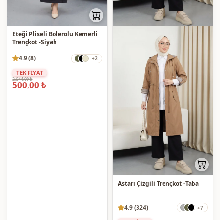
Eteği Pliseli Bolerolu Kemerli
Trençkot -Siyah
4.9 (8)
+2
TEK FİYAT
2.644,99 ₺
500,00 ₺
Astarı Çizgili Trençkot -Taba
4.9 (324)
+7