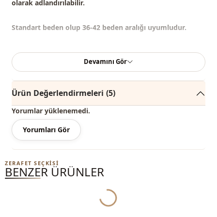
olarak adlandırılabilir.
Standart beden olup 36-42 beden aralığı uyumludur.
Not: Ürün içeriği kazaktan oluşmaktadır. (Bluz, pantolon,
Devamını Gör
ayakkabı, şal, çanta ve takılar dekor amaçlı
kullanılmaktadır.)
Ürün Değerlendirmeleri
(5)
Not:
Ürünün renginde konsept çekimlerinden dolayı ton
farklılığı olabilir.
Yorumlar yüklenemedi.
Yorumları Gör
Yıkama:
30 derecede yıkayınız.
%100 Akrilik
ZERAFET SEÇKISI
BENZER ÜRÜNLER
Yaka
Boğazlı
Kategori̇
Kazak
Yukleniyor...
Kumaş
Örme triko