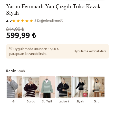
Yarım Fermuarlı Yan Çizgili Triko Kazak -
Siyah
4.2
★★★★★
·
5 Değerlendirme
814,99 ₺
599,99 ₺
Uygulamada üründen 15,00 ₺
Uygulama Ayrıcalıkları
parapuan kazanabilirsin.
Renk:
Siyah
Gri
Bordo
Su Yeşili
Lacivert
Siyah
Ekru