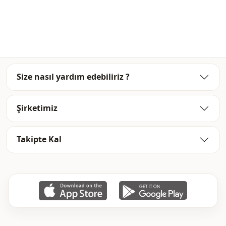
Mevsi̇m
Kışlık
Desen
Çizgili
Kapama şekli̇
Fermuarlı
Kalip
Oversize
Size nasıl yardım edebiliriz ?
Şirketimiz
Takipte Kal