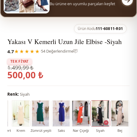
Bu ürüne en uyumlu parçaları keşfet
Ürün Kodu
111-60811-R01
Yakası V Kemerli Uzun Jile Elbise -Siyah
4.7
★★★★★
·
54 Değerlendirme
TEK FİYAT
1.499,99 ₺
500,00 ₺
Renk:
Siyah
acivert
Krem
Zümrüt yeşili
Saks
Nar Çiçeği
Siyah
Bej