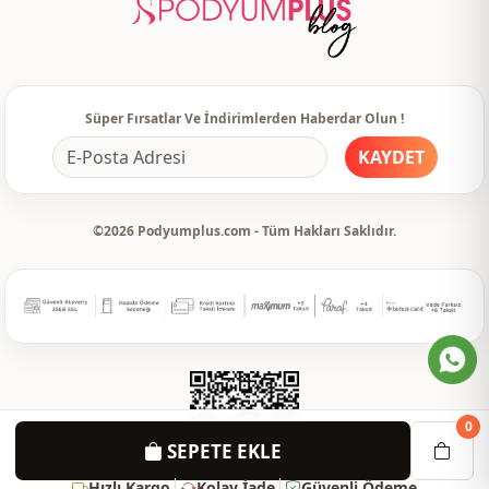
Detay
Fırfırlı
Kullanim
Günlük
Süper Fırsatlar Ve İndirimlerden Haberdar Olun !
KAYDET
©2026 Podyumplus.com - Tüm Hakları Saklıdır.
0
SEPETE EKLE
Hızlı Kargo
Kolay İade
Güvenli Ödeme