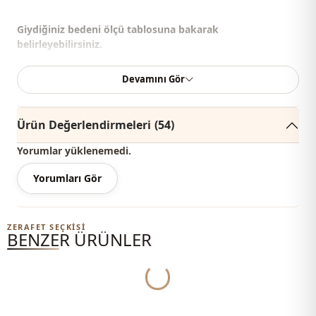
Giydiğiniz bedeni ölçü tablosuna bakarak
belirleyebilirsiniz.
Devamını Gör
Not
: Ürünün çekimlerinde konsept çekimlerinden dolayı
ton farklılığı olabilir.
Ürün Değerlendirmeleri
(54)
Yıkama
: 30 derecede sıktırmadan yıkayabilirsiniz.
Yorumlar yüklenemedi.
%90 Pamuk , %10 Polyester
Yorumları Gör
Yaka
V yaka
Mevsi̇m
Mevsimlik
ZERAFET SEÇKISI
BENZER ÜRÜNLER
Kumaş
Krep
Kumaş
Pamuk
Yukleniyor...
Kumaş
Polyester