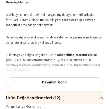
Ürün Açıklaması
Bisiklet yaka, önü drapeli, kol manşeti tüy detaylı, kemerli, arkadan
fermuarlı, astarsız elbise modelimiz
yeni sezonun en çok sevilen
modelleri
arasında yer almaktadır.
Uygun fiyatıyla kolaylıkla satın alabilir, ilkbahar ve yaz mevsimi boyunca
dış ortamlarda rahatlıkla kullanabilirsiniz.
Kullanıcıya ve bölgesine göre bu ürün
rahat elbise, tesettür elbise,
günlük elbise, mevsimlik elbise, düğün elbise, nişan elbise,
mezuniyet elbise, yazlık elbise, kemerli elbise, tüylü elbise
olarak
da adlandırılabilir.
Devamını Gör
Giydiğiniz bedeni ölçü tablosuna bakarak belirleyebilir, size en uygun
bedeni sepetinize ekleyerek en iyi fiyata sipariş edebilirsiniz.
Ürün Değerlendirmeleri
(12)
Not: Ürün içeriği elbiseden oluşmaktadır. (Ayakkabı, çanta ve
takılar dekor amaçlı kullanılmaktadır.)
Yorumlar yüklenemedi.