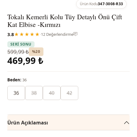
Ürün Kodu
347-3008-R33
Tokalı Kemerli Kolu Tüy Detaylı Önü Çift
Kat Elbise -Kırmızı
3.8
★★★★★
·
12 Değerlendirme
SERİ SONU
599,99 ₺
%20
469,99 ₺
Beden:
36
36
38
40
42
Ürün Açıklaması