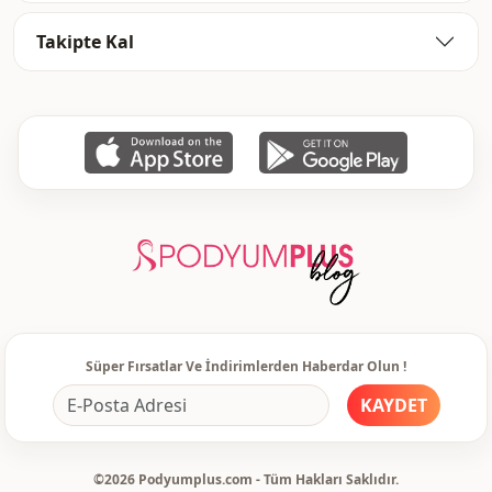
Uzunluk
Maxi
Takipte Kal
Sti̇l
Klasik
Dokuma ti̇pi̇
Dokuma
Kalinlik
Orta
Ayrinti
Drapeli
Kalip
Regular
Kol detay
Uzun kol
Kol detay
Standart
Kapama şekli̇
Fermuarlı
Süper Fırsatlar Ve İndirimlerden Haberdar Olun !
Bel
Kemerli
KAYDET
Detay
Kemerli
©2026 Podyumplus.com - Tüm Hakları Saklıdır.
Kullanim
Davet