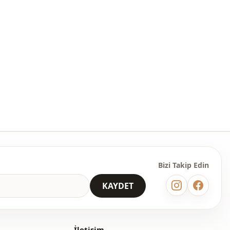
Krep
Pamuk
Polyester
Elbise
m
Düz kesim
Maxi
Casual
Klasik
Bizi Takip Edin
̇
Dokuma
KAYDET
Orta
Taş işlemeli
İletişim