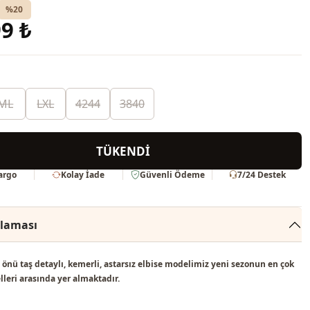
%20
9 ₺
ML
LXL
4244
3840
TÜKENDİ
Kargo
Kolay İade
Güvenli Ödeme
7/24 Destek
klaması
, önü taş detaylı, kemerli, astarsız elbise modelimiz
yeni sezonun en çok
lleri
arasında yer almaktadır.