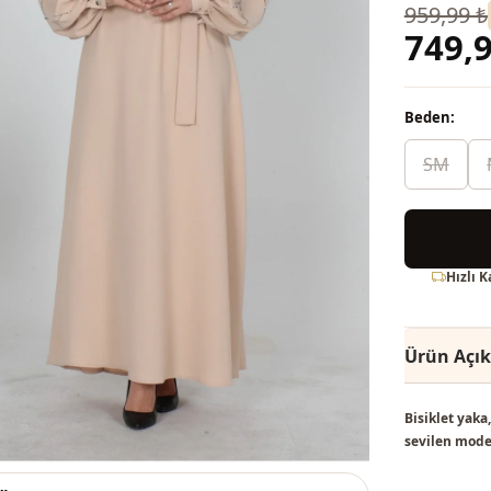
959,99 ₺
749,9
Beden:
SM
Hızlı 
Ürün Açı
Bisiklet yaka
sevilen mode