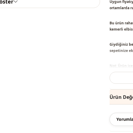
göster
Uygun fiyatıy
ortamlarda ra
Bu ürün
raha
kemerli elbi
Giydiğiniz be
sepetinize ekl
Not: Ürün içe
kullanılmakta
Not:
Ürünün re
Ürün Değe
Yıkama:
30 de
%90 Polyes
Yorumla
Yaka