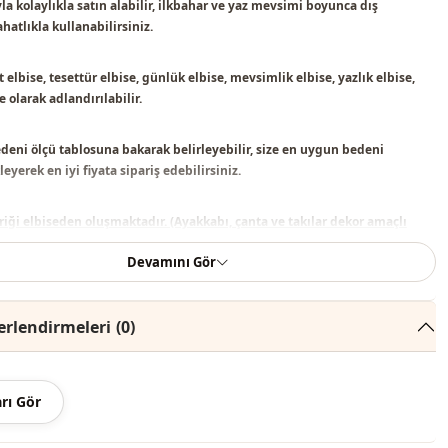
la kolaylıkla satın alabilir, ilkbahar ve yaz mevsimi boyunca dış
hatlıkla kullanabilirsiniz.
t elbise, tesettür elbise, günlük elbise, mevsimlik elbise, yazlık elbise,
se
olarak adlandırılabilir.
deni ölçü tablosuna bakarak belirleyebilir, size en uygun bedeni
eyerek en iyi fiyata sipariş edebilirsiniz.
riği elbiseden oluşmaktadır. (Ayakkabı, çanta ve takılar dekor amaçlı
dır.)
Devamını Gör
nginde konsept çekimlerinden dolayı ton farklılığı olabilir.
rlendirmeleri
(0)
recede yıkayınız.
ter , %10 Pamuk
rı Gör
Bisiklet yaka