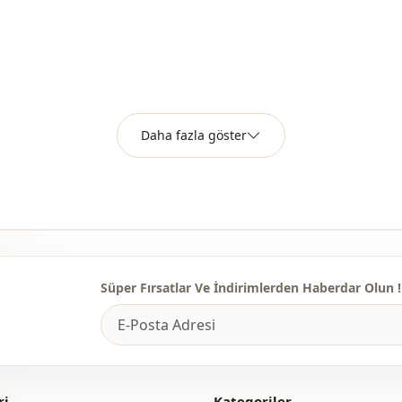
Kumaş
Kumaş
Kumaş
Kategori̇
Daha fazla göster
Si̇luet / for
Uzunluk
Sti̇l
Sti̇l
Süper Fırsatlar Ve İndirimlerden Haberdar Olun !
Dokuma ti̇pi
Kalinlik
Aksesuar
ri
Kategoriler