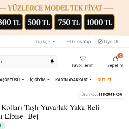
Türkçe
Giriş Yap
Üye Ol
0
Favorilerim
Sepetim
AŞÖRTÜSÜ
İÇ GİYİM
KADIN AYAKKABI
OUTLET
Ürün Kodu
118-2041-R56
Kolları Taşlı Yuvarlak Yaka Beli
ı Elbise -Bej
U