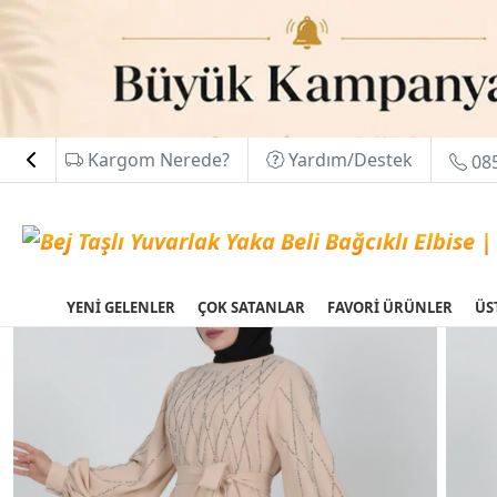
Kargom Nerede?
Yardım/Destek
085
YENİ GELENLER
ÇOK SATANLAR
FAVORİ ÜRÜNLER
ÜS