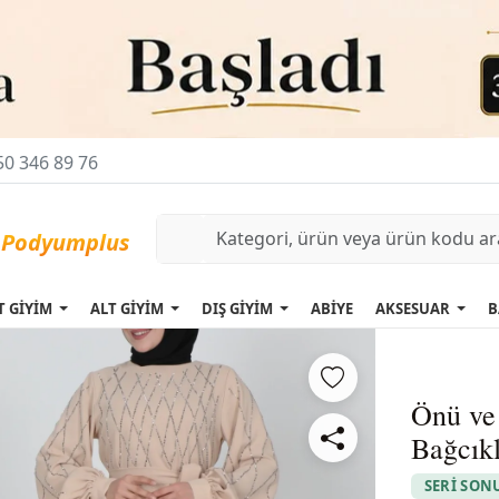
0 346 89 76
T GİYİM
ALT GİYİM
DIŞ GİYİM
ABİYE
AKSESUAR
B
Önü ve 
Bağcıkl
SERİ SON