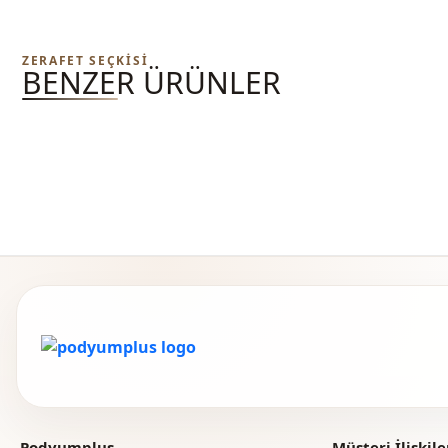
ZERAFET SEÇKISI
BENZER ÜRÜNLER
Podyumplus
Müşteri İlişkile