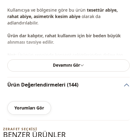
Kullanıcıya ve bölgesine göre bu ürün
tesettür abiye,
rahat abiye, asimetrik kesim abiye
olarak da
adlandırılabilir.
Ürün dar kalıptır, rahat kullanım için bir beden büyük
alınması tavsiye edilir.
Not:
Ürünün renginde konsept çekimlerinden dolayı ton
farklılığı olabilir.
Devamını Gör
%90 Pamuk , %10 Polyester
Ürün Değerlendirmeleri
(144)
Yaka
Bisiklet yaka
Mevsi̇m
Mevsimlik
Yorumları Gör
Kumaş
Krep
Kumaş
Pamuk
ZERAFET SEÇKISI
BENZER ÜRÜNLER
Kumaş
Polyester