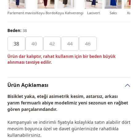
Parlement maviisi
Koyu Bordo
Koyu Kahverengi
Lacivert
Saks
Kırmız
Beden:
38
38
40
42
44
46
Ürün dar kalıptır, rahat kullanım için bir beden büyük
alınması tavsiye edilir.
Ürün Açıklaması
Bisiklet yaka, eteği asimetrik kesim, astarsız, arkası
yarım fermuarlı abiye modelimiz yeni sezonun
en rağbet
gören
parçalarındandır.
Kampanyalı ve indirimli fiyatıyla kolaylıkla satın alabilir dört
mevsim boyunca özel ve davet günlerinizde rahatlıkla
kullanabilirsiniz.