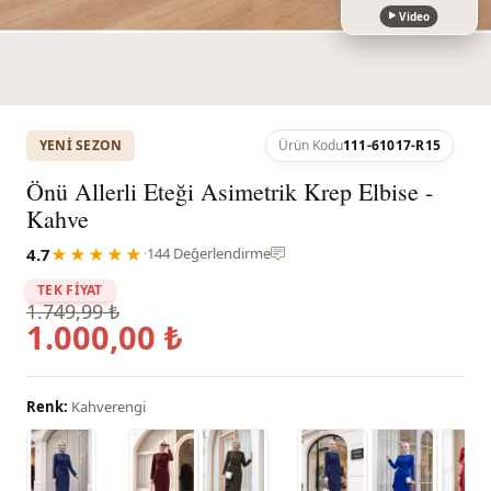
Video
YENI SEZON
Ürün Kodu
111-61017-R15
Önü Allerli Eteği Asimetrik Krep Elbise -
Kahve
4.7
★★★★★
·
144 Değerlendirme
TEK FİYAT
1.749,99 ₺
1.000,00 ₺
Renk:
Kahverengi