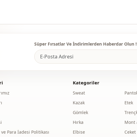
Uzunluk
Sti̇l
Dokuma ti̇pi
Kalinlik
Süper Fırsatlar Ve İndirimlerden Haberdar Olun !
Aksesuar
Kalip
Kol detay
ri
Kategoriler
Kapama şekl
ımız
Sweat
Panto
Paça
ı
Kazak
Etek
Bel
Gömlek
Trenç
i
Hırka
Mont 
Detay
e Para İadesi Politikası
Elbise
Ceket
Kullanim