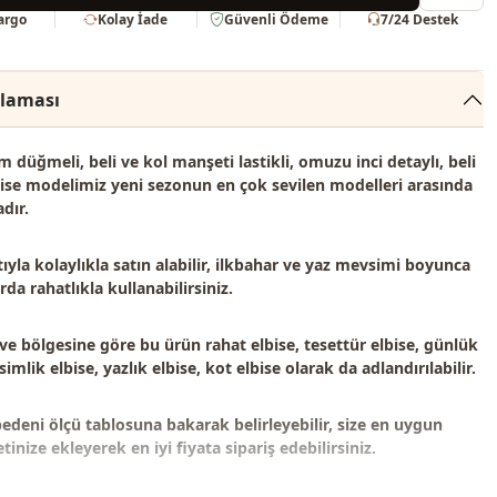
Kargo
Kolay İade
Güvenli Ödeme
7/24 Destek
klaması
 düğmeli, beli ve kol manşeti lastikli, omuzu inci detaylı, beli
bise modelimiz
yeni sezonun en çok sevilen modelleri
arasında
dır.
ıyla kolaylıkla satın alabilir, ilkbahar ve yaz mevsimi boyunca
da rahatlıkla kullanabilirsiniz.
 ve bölgesine göre bu ürün
rahat elbise, tesettür elbise, günlük
imlik elbise, yazlık elbise, kot elbise
olarak da adlandırılabilir.
bedeni ölçü tablosuna bakarak belirleyebilir, size en uygun
inize ekleyerek en iyi fiyata sipariş edebilirsiniz.