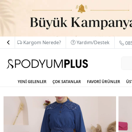
Kargom Nerede?
Yardım/Destek
085
YENİ GELENLER
ÇOK SATANLAR
FAVORİ ÜRÜNLER
ÜS