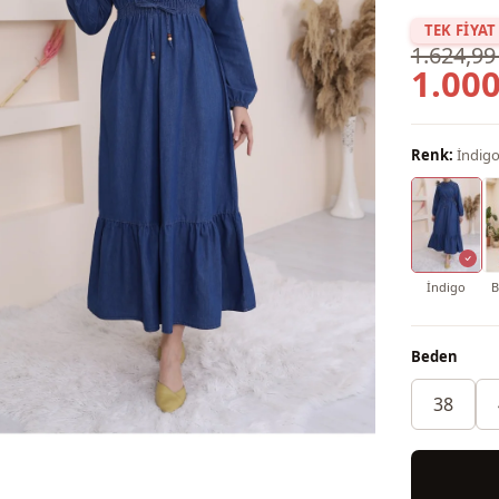
TEK FİYAT
1.624,99
1.000
Renk:
İndig
İndigo
B
Beden
38