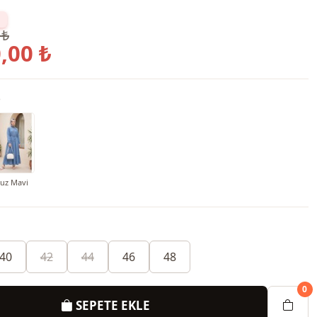
 ₺
,00 ₺
o
uz Mavi
40
42
44
46
48
0
SEPETE EKLE