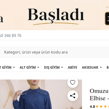
0 346 89 76
T GİYİM
ALT GİYİM
DIŞ GİYİM
ABİYE
AKSESUAR
B
Omuzu İ
Elbise 
4.8
★★★