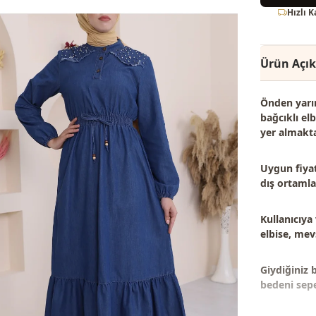
Hızlı 
Ürün Açı
Önden yarım
bağcıklı el
yer almakta
Uygun fiyat
dış ortamlar
Kullanıcıya
elbise, mevs
Giydiğiniz 
bedeni sepet