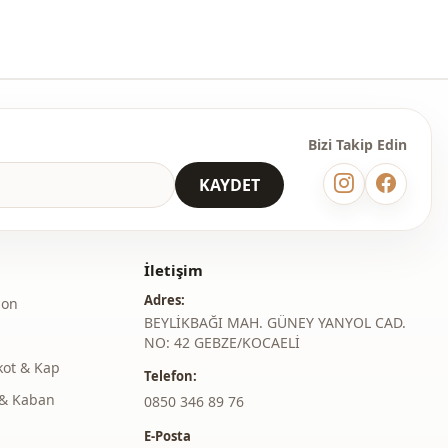
Maxi
Casual
̇
Dokuma
İnce
Bizi Takip Edin
İncili
KAYDET
Regular
Standart
İletişim
i̇
Düğmeli
Adres:
lon
BEYLİKBAĞI MAH. GÜNEY YANYOL CAD.
Bilek boy
NO: 42 GEBZE/KOCAELİ
Beli lastikli
kot & Kap
Telefon:
& Kaban
‎0850 346 89 76
Kemerli
E-Posta
Günlük