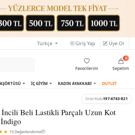
Türkçe
Giriş Yap
Üye Ol
0
Favorilerim
Sepetim
AŞÖRTÜSÜ
İÇ GİYİM
KADIN AYAKKABI
OUTLET
Ürün Kodu
197-6763-R21
ncili Beli Lastikli Parçalı Uzun Kot
-İndigo
★★
·
15 Değerlendirme