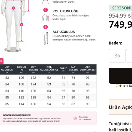
SERİ SON
954,99 ₺
749,9
Beden:
36
Hızlı 
Ürün Açı
Tuniği bisi
beli lastik