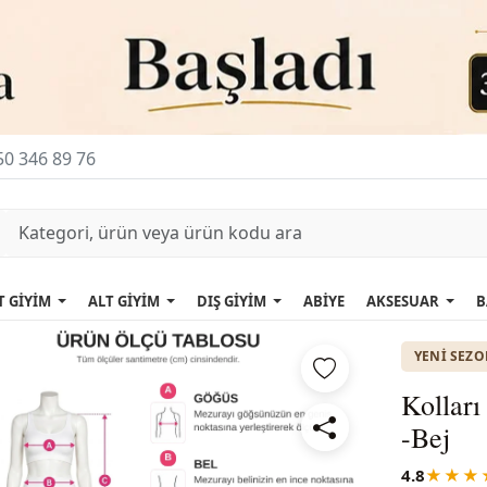
0 346 89 76
T GİYİM
ALT GİYİM
DIŞ GİYİM
ABİYE
AKSESUAR
B
YENI SEZ
Kolları
-Bej
4.8
★★★