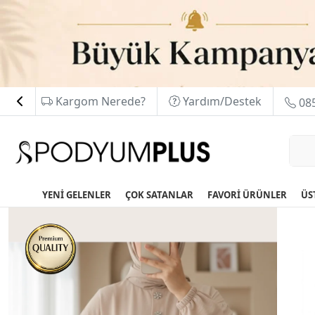
Kargom Nerede?
Yardım/Destek
085
YENİ GELENLER
ÇOK SATANLAR
FAVORİ ÜRÜNLER
ÜS