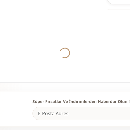
%85 Polyes
Yaka
Kategori̇
Kumaş
Mevsi̇m
Yukleniyor...
Aksesuar
Cep
Bel
Süper Fırsatlar Ve İndirimlerden Haberdar Olun !