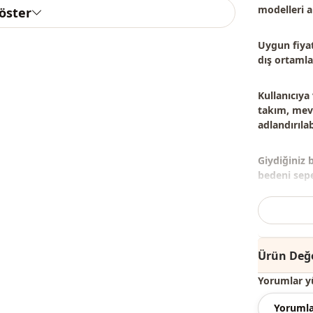
modelleri
a
göster
Uygun fiyat
dış ortamlar
Kullanıcıya
takım, mevs
adlandırılabi
Giydiğiniz 
bedeni sepet
Not: Ürün i
takılar dek
Ürün Değe
Not:
Ürünün 
Yorumlar y
Yıkama:
30 
Yorumla