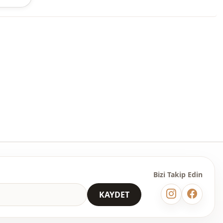
ter , %15 Pamuk
Bisiklet yaka
Takım
Ayrobin
Mevsimlik
Taş işlemeli
Çift cepli
Beli lastikli
Bizi Takip Edin
KAYDET