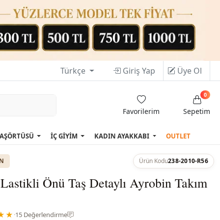
Türkçe
Giriş Yap
Üye Ol
0
Favorilerim
Sepetim
AŞÖRTÜSÜ
İÇ GİYİM
KADIN AYAKKABI
OUTLET
ON
Ürün Kodu
238-2010-R56
 Lastikli Önü Taş Detaylı Ayrobin Takım
★★
·
15 Değerlendirme