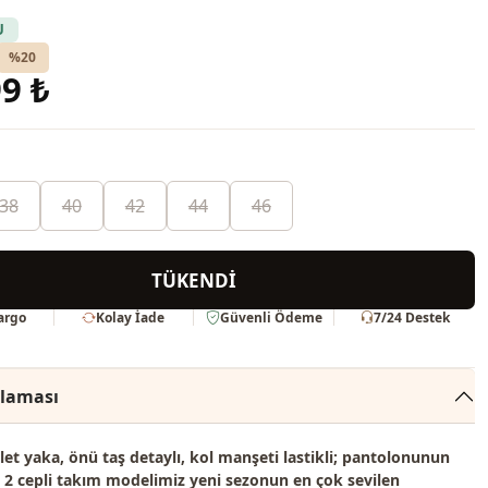
U
%20
9 ₺
38
40
42
44
46
TÜKENDİ
Kargo
Kolay İade
Güvenli Ödeme
7/24 Destek
klaması
klet yaka, önü taş detaylı, kol manşeti lastikli; pantolonunun
li, 2 cepli takım modelimiz
yeni sezonun en çok sevilen