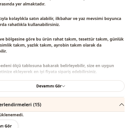
rasında yer almaktadır.
ıyla kolaylıkla satın alabilir, ilkbahar ve yaz mevsimi boyunca
da rahatlıkla kullanabilirsiniz.
 ve bölgesine göre bu ürün
rahat takım, tesettür takım, günlük
imlik takım, yazlık takım, ayrobin takım
olarak da
lir.
bedeni ölçü tablosuna bakarak belirleyebilir, size en uygun
inize ekleyerek en iyi fiyata sipariş edebilirsiniz.
Devamını Gör
çeriği tunik ve pantolondan oluşmaktadır. (Ayakkabı, çanta ve
or amaçlı kullanılmaktadır.)
rlendirmeleri
(15)
renginde konsept çekimlerinden dolayı ton farklılığı olabilir.
üklenemedi.
derecede yıkayınız.
rı Gör