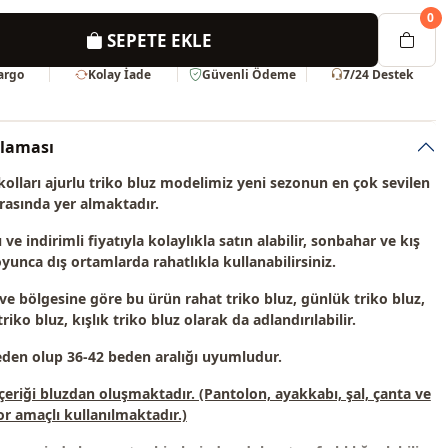
0
SEPETE EKLE
Kargo
Kolay İade
Güvenli Ödeme
7/24 Destek
klaması
kolları ajurlu triko bluz modelimiz
yeni sezonun en çok sevilen
rasında yer almaktadır.
e indirimli fiyatıyla kolaylıkla satın alabilir, sonbahar ve kış
unca dış ortamlarda rahatlıkla kullanabilirsiniz.
 ve bölgesine göre bu ürün
rahat triko bluz, günlük triko bluz,
riko bluz, kışlık triko bluz
olarak da adlandırılabilir.
eden olup 36-42 beden aralığı uyumludur.
çeriği bluzdan oluşmaktadır. (Pantolon, ayakkabı, şal, çanta ve
or amaçlı kullanılmaktadır.)