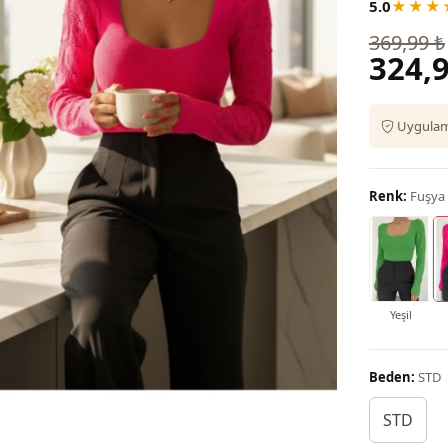
5.0
★★★
369,99 ₺
324,9
Uygulama
Renk:
Fuşya
Yeşil
Beden:
STD
STD