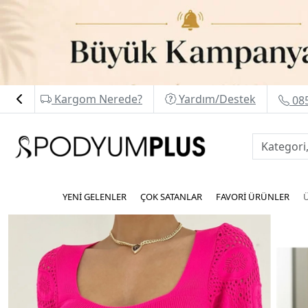
Kargom Nerede?
Yardım/Destek
085
YENİ GELENLER
ÇOK SATANLAR
FAVORİ ÜRÜNLER