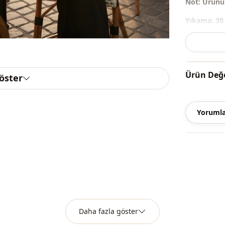
Not:
Ürünün
Yıkama:
30 
%100 Akril
Yaka
Ürün Değe
göster
Kategori̇
Kumaş
Yorumla
Mevsi̇m
Daha fazla göster