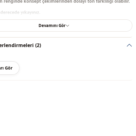
 renginde konsept çekimlerinden dolayı ton farklılığı olabilir.
derecede yıkayınız.
ik
Devamını Gör
Kare yaka
rlendirmeleri
(2)
Bluz
Örme triko
rı Gör
Mevsimlik