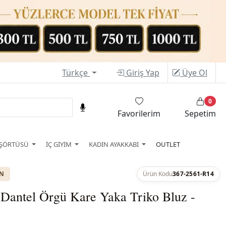
Türkçe
Giriş Yap
Üye Ol
0
Favorilerim
Sepetim
ŞÖRTÜSÜ
İÇ GİYİM
KADIN AYAKKABI
OUTLET
ON
Ürün Kodu
367-2561-R14
 Dantel Örgü Kare Yaka Triko Bluz -