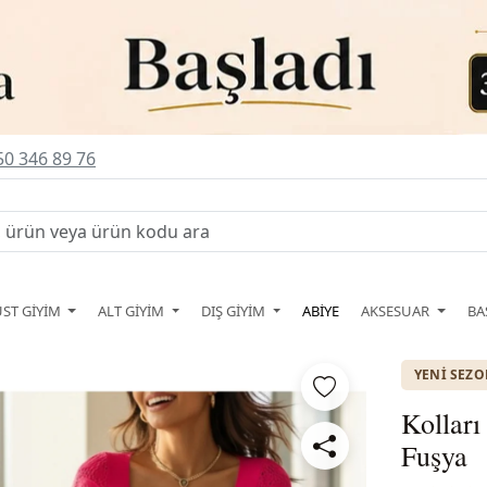
0 346 89 76
ÜST GİYİM
ALT GİYİM
DIŞ GİYİM
ABİYE
AKSESUAR
BA
YENI SEZ
Kolları
Fuşya