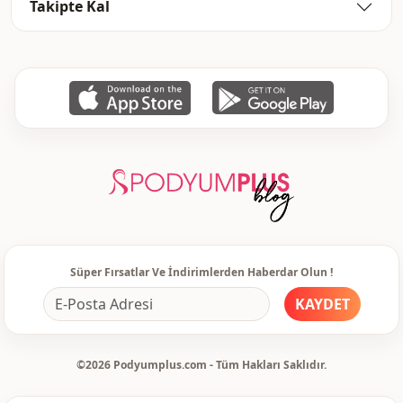
Takipte Kal
Kalip
Oversize
Kol detay
Standart
Kol detay
Uzun kol
Kapama şekli̇
Düğmeli
Kullanim
Günlük
Kullanim
Davet
Kullanim
Ofis
Süper Fırsatlar Ve İndirimlerden Haberdar Olun !
KAYDET
©2026 Podyumplus.com - Tüm Hakları Saklıdır.