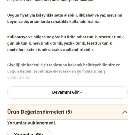
Uygun fiyatıyla kolaylıkla satın alabilir, ilkbahar ve yaz mevsimi
boyunca dış ortamlarda rahatlıkla kullanabilirsiniz.
Kullanıcıya ve bölgesine göre bu ürün
rahat tunik, tesettür tunik,
günlük tunik, mevsimlik tunik, yazlık tunik, tesettür tunik
modelleri, keten tunik
olarak da adlandırılabilir.
Giydiğiniz bedeni ölçü tablosuna bakarak belirleyebilir, size en
uygun bedeni sepetinize ekleyerek en iyi fiyata sipariş
edebilirsiniz.
Devamını Gör
Not: Ürün içeriği tunikten oluşmaktadır. (Pantolon, ayakkabı, çanta
ve takılar dekor amaçlı kullanılmaktadır.)
Ürün Değerlendirmeleri
(5)
Not:
Ürünün renginde konsept çekimlerinden dolayı ton farklılığı
olabilir.
Yorumlar yüklenemedi.
Yorumları Gör