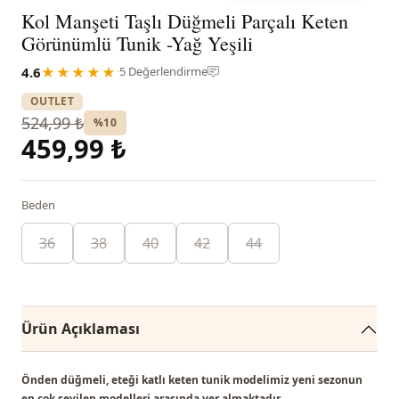
Kol Manşeti Taşlı Düğmeli Parçalı Keten
Görünümlü Tunik -Yağ Yeşili
4.6
★★★★★
·
5 Değerlendirme
OUTLET
524,99 ₺
%10
459,99 ₺
Beden
36
38
40
42
44
Ürün Açıklaması
Önden düğmeli, eteği katlı keten tunik modelimiz
yeni sezonun
en çok sevilen modelleri
arasında yer almaktadır.