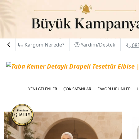
Kargom Nerede?
Yardım/Destek
085
YENİ GELENLER
ÇOK SATANLAR
FAVORİ ÜRÜNLER