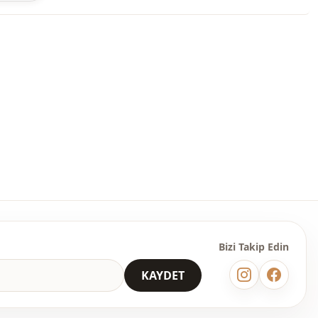
Pamuk
Polyester
Elbise
m
Düz kesim
Maxi
Klasik
Casual
̇
Dokuma
Orta
Bizi Takip Edin
Drapeli
KAYDET
Regular