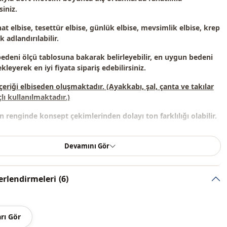
siniz.
at elbise, tesettür elbise, günlük elbise, mevsimlik elbise, krep
 adlandırılabilir.
bedeni ölçü tablosuna bakarak belirleyebilir, en uygun bedeni
kleyerek en iyi fiyata sipariş edebilirsiniz.
çeriği elbiseden oluşmaktadır. (Ayakkabı, şal, çanta ve takılar
ı kullanılmaktadır.)
renginde konsept çekimlerinden dolayı ton farklılığı olabilir.
 derecede yıkayınız.
Devamını Gör
, %10 Polyester
Hakim yaka
rlendirmeleri
(6)
Mevsimlik
rı Gör
Krep