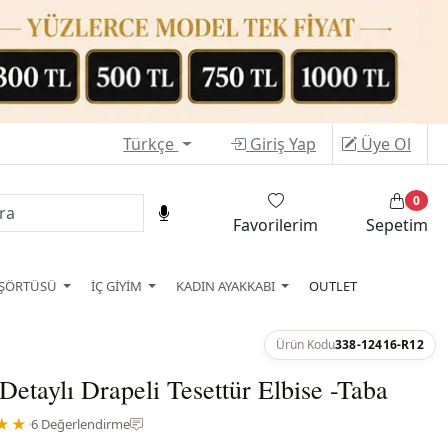
Türkçe
Giriş Yap
Üye Ol
0
Favorilerim
Sepetim
ŞÖRTÜSÜ
İÇ GİYİM
KADIN AYAKKABI
OUTLET
Ürün Kodu
338-12416-R12
etaylı Drapeli Tesettür Elbise -Taba
★★
·
6 Değerlendirme