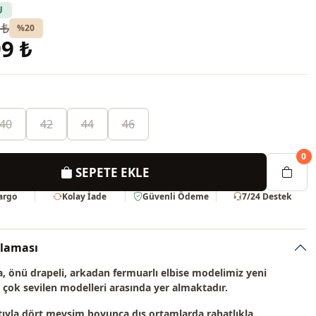
U
 ₺
%20
9 ₺
40
42
44
46
0
SEPETE EKLE
Kargo
Kolay İade
Güvenli Ödeme
7/24 Destek
klaması
 önü drapeli, arkadan fermuarlı elbise modelimiz
yeni
çok sevilen modelleri
arasında yer almaktadır.
ıyla dört mevsim boyunca dış ortamlarda rahatlıkla