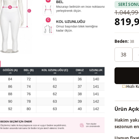
SERİ SON
1.044,99
819,9
Beden:
38
38
Hızlı 
Ürün Açı
Hakim yaka,
sezonun en 
Uygun fiyat