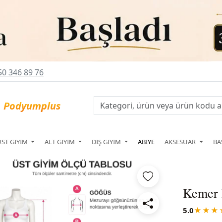
0 346 89 76
ÜST GİYİM
ALT GİYİM
DIŞ GİYİM
ABİYE
AKSESUAR
BA
Kemer D
5.0
★★★