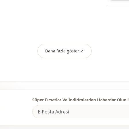
Kumaş
Kumaş
Kategori̇
Si̇luet / for
Daha fazla göster
Uzunluk
Sti̇l
Sti̇l
Dokuma ti̇pi
Kalinlik
Süper Fırsatlar Ve İndirimlerden Haberdar Olun !
Ayrinti
Kalip