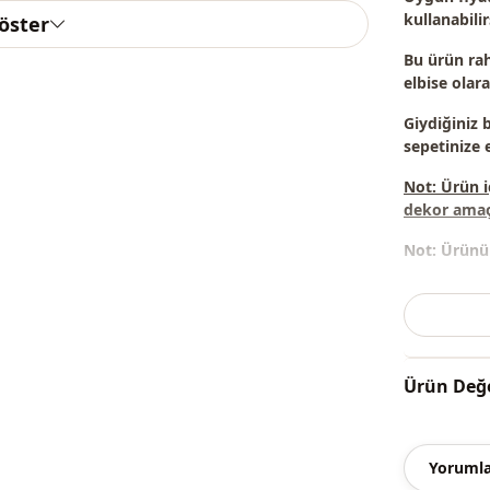
kullanabilir
göster
Bu ürün
rah
elbise
olarak
Giydiğiniz 
sepetinize e
Not: Ürün i
dekor amaçl
Not:
Ürünün 
Yıkama
: 30
%90 Pamuk 
Yaka
Ürün Değe
Mevsi̇m
Kumaş
Yorumla