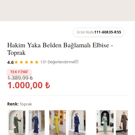
Ürün Kodu
111-60835-R55
Hakim Yaka Belden Bağlamalı Elbise -
Toprak
4.6
★★★★★
·
131 Değerlendirme
TEK FİYAT
1.389,99 ₺
1.000,00 ₺
Renk:
Toprak