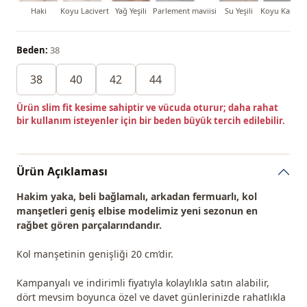
Haki
Koyu Lacivert
Yağ Yeşili
Parlement maviisi
Su Yeşili
Koyu Kahver
Beden:
38
38
40
42
44
Ürün slim fit kesime sahiptir ve vücuda oturur; daha rahat
bir kullanım isteyenler için bir beden büyük tercih edilebilir.
Ürün Açıklaması
Hakim yaka, beli bağlamalı, arkadan fermuarlı, kol
manşetleri geniş elbise modelimiz yeni sezonun
en
rağbet gören
parçalarındandır.
Kol manşetinin genişliği 20 cm’dir.
Kampanyalı ve indirimli fiyatıyla kolaylıkla satın alabilir,
dört mevsim boyunca özel ve davet günlerinizde rahatlıkla