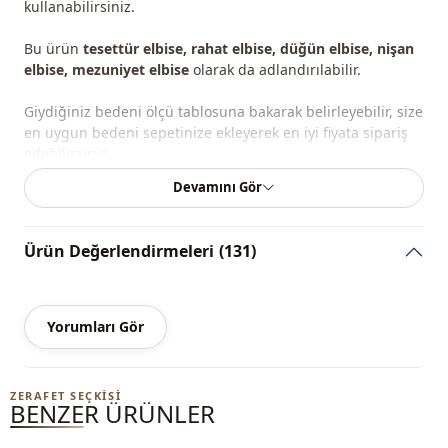
kullanabilirsiniz.
Bu ürün
tesettür elbise, rahat elbise, düğün elbise, nişan
elbise, mezuniyet elbise
olarak da adlandırılabilir.
Giydiğiniz bedeni ölçü tablosuna bakarak belirleyebilir, size
en uygun bedeni sepetinize ekleyerek en iyi fiyata sipariş
edebilirsiniz.
Devamını Gör
Ürün slim fit kesime sahiptir ve vücuda oturur; daha
rahat bir kullanım isteyenler için bir beden büyük tercih
edilebilir.
Ürün Değerlendirmeleri
(131)
Not:
Ürünün renginde konsept çekimlerinden dolayı ton
farklılığı olabilir.
Yorumları Gör
Yıkama
: 30 derecede yıkayınız.
%90 Polyester , %10 Pamuk
ZERAFET SEÇKISI
BENZER ÜRÜNLER
Yaka
Hakim yaka