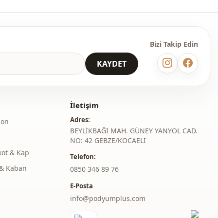
m
Düz kesim
Maxi
Bizi Takip Edin
Klasik
KAYDET
̇
Dokuma
Orta
İletişim
Slim fit
Adres:
lon
BEYLİKBAĞI MAH. GÜNEY YANYOL CAD.
İspanyol kol
NO: 42 GEBZE/KOCAELİ
Kemerli
kot & Kap
Telefon:
& Kaban
‎0850 346 89 76
Kemerli
E-Posta
Günlük
info@podyumplus.com
Davet