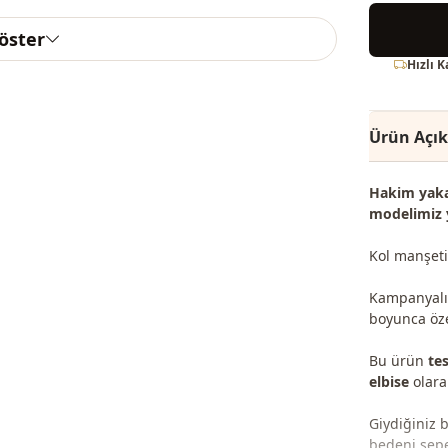
göster
Hızlı 
Ürün Açı
Hakim yaka,
modelimiz 
Kol manşetin
Kampanyalı v
boyunca özel
Bu ürün
tes
elbise
olarak
Giydiğiniz 
bedeni sepet