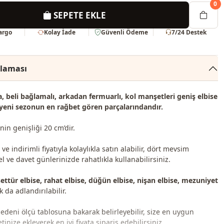
0
SEPETE EKLE
Kargo
Kolay İade
Güvenli Ödeme
7/24 Destek
klaması
 beli bağlamalı, arkadan fermuarlı, kol manşetleri geniş elbise
yeni sezonun
en rağbet gören
parçalarındandır.
in genişliği 20 cm’dir.
e indirimli fiyatıyla kolaylıkla satın alabilir, dört mevsim
 ve davet günlerinizde rahatlıkla kullanabilirsiniz.
ettür elbise, rahat elbise, düğün elbise, nişan elbise, mezuniyet
 da adlandırılabilir.
bedeni ölçü tablosuna bakarak belirleyebilir, size en uygun
inize ekleyerek en iyi fiyata sipariş edebilirsiniz.