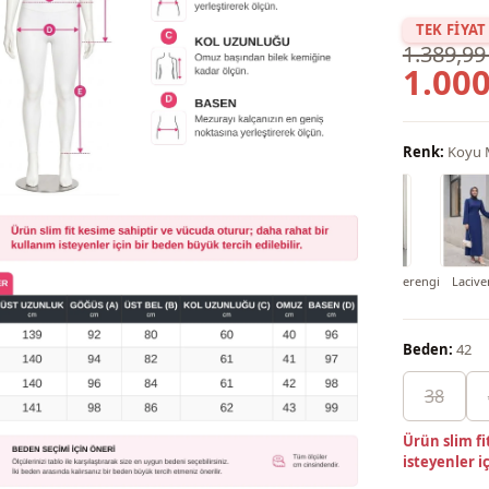
TEK FİYAT
1.389,99
1.000
Renk:
Koyu 
i
Koyu Lacivert
Yağ Yeşili
Parlement maviisi
Su Yeşili
Koyu Kahverengi
Lacive
Beden:
42
38
Ürün slim fi
isteyenler i