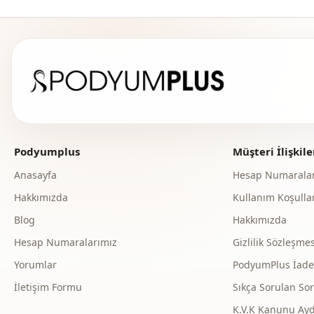
Podyumplus
Müşteri İlişkile
Anasayfa
Hesap Numaralar
Hakkımızda
Kullanım Koşullar
Blog
Hakkımızda
Hesap Numaralarımız
Gizlilik Sözleşmes
Yorumlar
PodyumPlus İade v
İletişim Formu
Sıkça Sorulan Sor
K.V.K Kanunu Ay