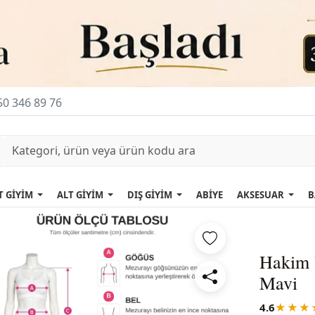
0 346 89 76
T GİYİM
ALT GİYİM
DIŞ GİYİM
ABİYE
AKSESUAR
B
Hakim 
Mavi
4.6
★★★