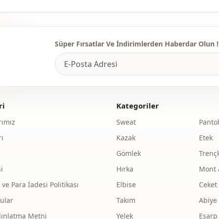
Si̇luet / for
Uzunluk
Süper Fırsatlar Ve İndirimlerden Haberdar Olun !
Sti̇l
Dokuma ti̇pi
Kalinlik
ri
Kategoriler
Kalip
ımız
Sweat
Panto
Kol detay
ı
Kazak
Etek
Bel
Gömlek
Trenç
i
Hırka
Mont 
Detay
e Para İadesi Politikası
Elbise
Ceket
Kullanim
ular
Takım
Abiye
Kullanim
dınlatma Metni
Yelek
Eşarp