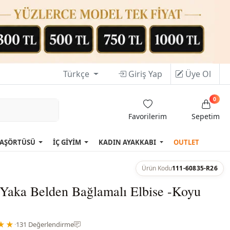
Türkçe
Giriş Yap
Üye Ol
0
Favorilerim
Sepetim
AŞÖRTÜSÜ
İÇ GİYİM
KADIN AYAKKABI
OUTLET
Ürün Kodu
111-60835-R26
Yaka Belden Bağlamalı Elbise -Koyu
★★
·
131 Değerlendirme