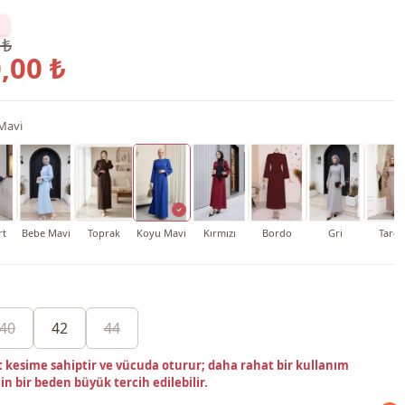
 ₺
,00 ₺
Mavi
rt
Bebe Mavi
Toprak
Koyu Mavi
Kırmızı
Bordo
Gri
Tarçı
40
42
44
t kesime sahiptir ve vücuda oturur; daha rahat bir kullanım
çin bir beden büyük tercih edilebilir.