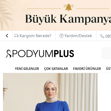
Kargom Nerede?
Yardım/Destek
085
YENİ GELENLER
ÇOK SATANLAR
FAVORİ ÜRÜNLER
ÜS