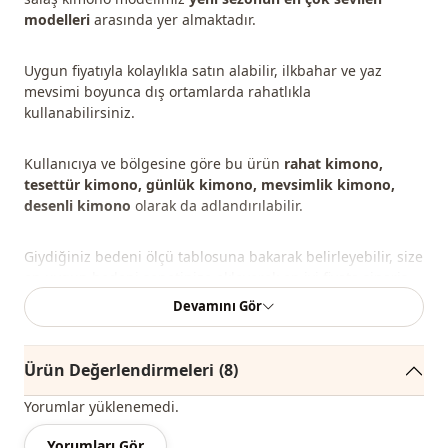
modelleri
arasında yer almaktadır.
Uygun fiyatıyla kolaylıkla satın alabilir, ilkbahar ve yaz
mevsimi boyunca dış ortamlarda rahatlıkla
kullanabilirsiniz.
Kullanıcıya ve bölgesine göre bu ürün
rahat kimono,
tesettür kimono, günlük kimono, mevsimlik kimono,
desenli kimono
olarak da adlandırılabilir.
Giydiğiniz bedeni ölçü tablosuna bakarak belirleyebilir, size
en uygun bedeni sepetinize ekleyerek en iyi fiyata sipariş
edebilirsiniz.
Devamını Gör
Not: Ürün içeriği kimonodan oluşmaktadır. (Ayakkabı,
Ürün Değerlendirmeleri
(8)
çanta ve takılar dekor amaçlı kullanılmaktadır.)
Yorumlar yüklenemedi.
Not
: Ürünün renginde konsept çekimlerinden dolayı ton
farklılığı olabilir.
Yorumları Gör