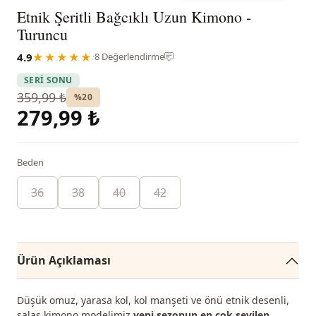
Etnik Şeritli Bağcıklı Uzun Kimono -
Turuncu
4.9
★★★★★
·
8 Değerlendirme
SERİ SONU
359,99 ₺
%20
279,99 ₺
Beden
36
38
40
42
Ürün Açıklaması
Düşük omuz, yarasa kol, kol manşeti ve önü etnik desenli,
salaş kimono modelimiz
yeni sezonun en çok sevilen