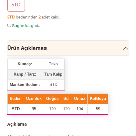
STD
STD
bedeninden
2
adet kaldı.
Bugün kargoda
Ürün Açıklaması
Kumaş:
Triko
Kalıp / Tarz:
Tam Kalıp
Manken Bedeni:
STD
Beden
Uzunluk
Göğüs
Bel
Omuz
KolBoyu
STD
95
120
120
104
59
Açıklama