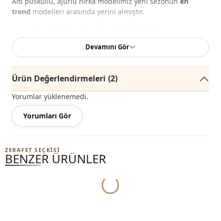
Altı püsküllü, ajurlu hırka modelimiz yeni sezonun
en
trend
modelleri arasında yerini almıştır.
Uygun fiyatıyla kolaylıkla satın alabilir ilkbahar ve yaz
mevsimi boyunca dış ortamlarda rahatlıkla
Devamını Gör
kullanabilirsiniz.
Kullanıcıya ve bölgesine göre bu ürün rahat hırka, tesettür
Ürün Değerlendirmeleri
(2)
hırka, günlük hırka olarak da adlandırılabilir.
Yorumlar yüklenemedi.
Triko hırka modelimiz standart beden olup 36-42 beden
aralığı uyumludur.
Yorumları Gör
Butikler ve mağazalar için toptan kıyafet, toptan tesettür
modelleri satışımız bulunmaktadır.
ZERAFET SEÇKISI
BENZER ÜRÜNLER
Toptan kıyafet alımı ve toptana özel fiyatlarımızı görmek
için sitemize üye olup onay için bilgilerinizi 0545 695 05 91
Yukleniyor...
no lu whatsap hattımıza göndermeniz yeterlidir.
Not:
Ürünün renginde konsept çekimlerinden dolayı ton
farklılığı olabilir.