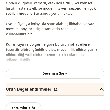
Önden düğmeli, kemerli, etek ucu fırfırlı, kol manşeti
lastikli, astarsız elbise modelimiz
yeni sezonun en çok
sevilen modelleri
arasında yer almaktadır.
Uygun fiyatıyla kolaylıkla satın alabilir, ilkbahar ve yaz
mevsimi boyunca dış ortamlarda rahatlıkla
kullanabilirsiniz.
Kullanıcıya ve bölgesine göre bu ürün
rahat elbise,
tesettür elbise, günlük elbise, mevsimlik elbise, yazlık
elbise, düğmeli elbise, kemerli elbise
olarak da
adlandırılabilir.
Giydiğiniz bedeni ölçü tablosuna bakarak belirleyebilir, size
Devamını Gör
en uygun bedeni sepetinize ekleyerek en iyi fiyata sipariş
edebilirsiniz.
Ürün Değerlendirmeleri
(2)
Not:
Ürünün renginde konsept çekimlerinden dolayı ton
farklılığı olabilir.
Yıkama:
30 derecede yıkayınız.
Yorumları Gör