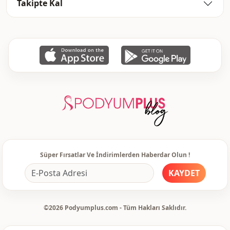
Takipte Kal
Kol detay
Uzun kol
Kapama şekli̇
Düğmeli
Bel
Kemerli
Detay
Kemerli
Detay
Desenli
Kullanim
Günlük
Kullanim
Seyahat
Süper Fırsatlar Ve İndirimlerden Haberdar Olun !
KAYDET
©2026 Podyumplus.com - Tüm Hakları Saklıdır.