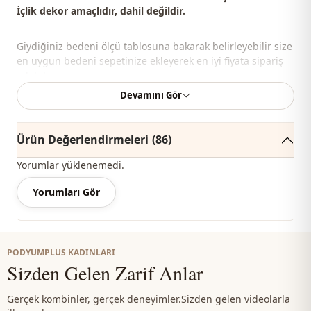
İçlik dekor amaçlıdır, dahil değildir.
Giydiğiniz bedeni ölçü tablosuna bakarak belirleyebilir size
en uygun bedeni sepetinize ekleyerek en iyi fiyata sipariş
edebilirsiniz.
Devamını Gör
Not: Ürünün renginde konsept çekimlerinden dolayı ton
farklılığı olabilir.
Ürün Değerlendirmeleri
(86)
Yorumlar yüklenemedi.
%6 Elastan , %50 Pamuk , %44 Polyester
Yorumları Gör
Yaka
V yaka
Mevsi̇m
Yazlık
PODYUMPLUS KADINLARI
Kumaş
Pamuk-polyester karışımlı
Sizden Gelen Zarif Anlar
Kumaş
Polyester
Gerçek kombinler, gerçek deneyimler.
Sizden gelen videolarla
Kumaş
Pamuk