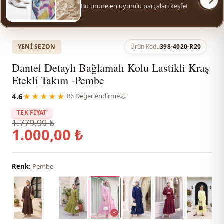
Bu ürüne en uyumlu parçaları keşfet
YENI SEZON
Ürün Kodu
398-4020-R20
Dantel Detaylı Bağlamalı Kolu Lastikli Kraş
Etekli Takım -Pembe
4.6
★★★★★
·
86 Değerlendirme
TEK FİYAT
1.779,99 ₺
1.000,00 ₺
Renk:
Pembe