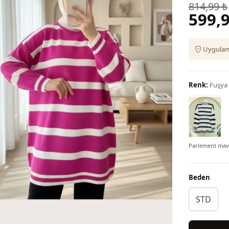
814,99 ₺
599,9
Uygulama
Renk:
Fuşya
Parlement mavi
Beden
STD