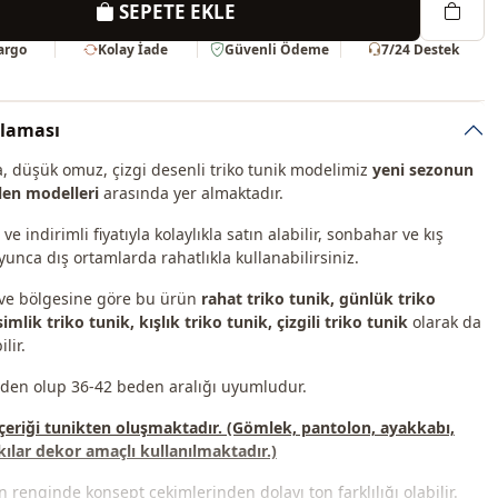
SEPETE EKLE
Kargo
Kolay İade
Güvenli Ödeme
7/24 Destek
klaması
ka, düşük omuz, çizgi desenli triko tunik modelimiz
yeni sezonun
len modelleri
arasında yer almaktadır.
e indirimli fiyatıyla kolaylıkla satın alabilir, sonbahar ve kış
unca dış ortamlarda rahatlıkla kullanabilirsiniz.
 ve bölgesine göre bu ürün
rahat triko tunik, günlük triko
mlik triko tunik, kışlık triko tunik, çizgili triko tunik
olarak da
lir.
den olup 36-42 beden aralığı uyumludur.
çeriği tunikten oluşmaktadır. (Gömlek, pantolon, ayakkabı,
kılar dekor amaçlı kullanılmaktadır.)
 renginde konsept çekimlerinden dolayı ton farklılığı olabilir.