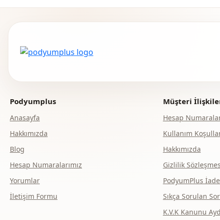
Podyumplus
Müşteri İlişkile
Anasayfa
Hesap Numaralar
Hakkımızda
Kullanım Koşullar
Blog
Hakkımızda
Hesap Numaralarımız
Gizlilik Sözleşmes
Yorumlar
PodyumPlus İade v
İletişim Formu
Sıkça Sorulan Sor
K.V.K Kanunu Ay