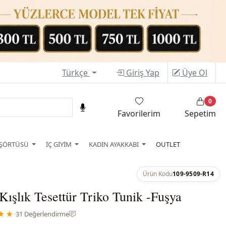
Türkçe
Giriş Yap
Üye Ol
0
Favorilerim
Sepetim
ŞÖRTÜSÜ
İÇ GİYİM
KADIN AYAKKABI
OUTLET
Ürün Kodu
109-9509-R14
 Kışlık Tesettür Triko Tunik -Fuşya
★★
·
31 Değerlendirme