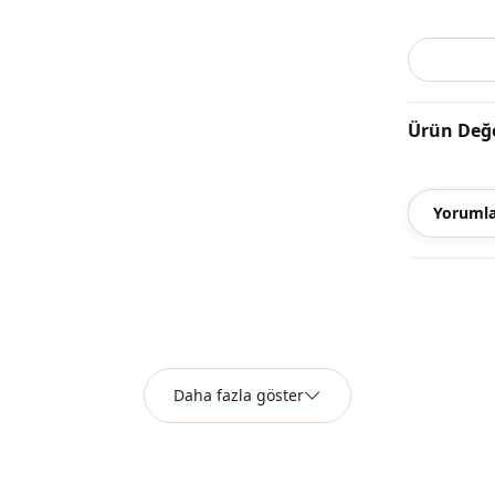
Yıkama:
30
%100 Akrili
Yaka
Ürün Değe
Kategori̇
Yorumla
Kumaş
Mevsi̇m
Desen
Kalip
Daha fazla göster