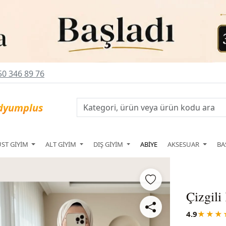
0 346 89 76
ÜST GİYİM
ALT GİYİM
DIŞ GİYİM
ABİYE
AKSESUAR
BA
Çizgili
4.9
★★★