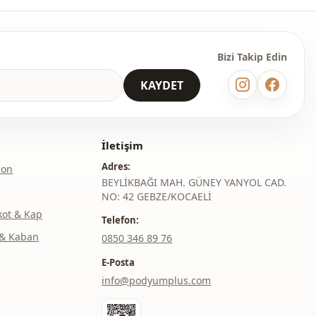
Bizi Takip Edin
KAYDET
İletişim
Adres:
lon
BEYLİKBAĞI MAH. GÜNEY YANYOL CAD.
NO: 42 GEBZE/KOCAELİ
kot & Kap
Telefon:
& Kaban
‎0850 346 89 76
E-Posta
info@podyumplus.com