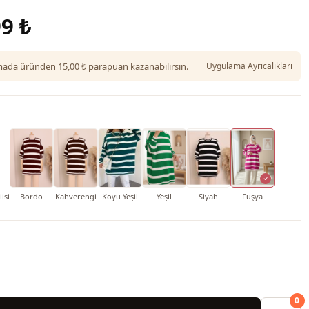
9 ₺
da üründen 15,00 ₺ parapuan kazanabilirsin.
Uygulama Ayrıcalıkları
isi
Bordo
Kahverengi
Koyu Yeşil
Yeşil
Siyah
Fuşya
0