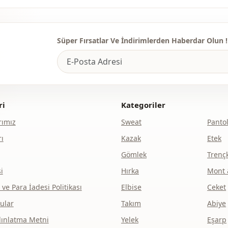
Süper Fırsatlar Ve İndirimlerden Haberdar Olun !
ri
Kategoriler
ımız
Sweat
Panto
ı
Kazak
Etek
Gömlek
Trenç
i
Hırka
Mont 
e Para İadesi Politikası
Elbise
Ceket
ular
Takım
Abiye
dınlatma Metni
Yelek
Eşarp