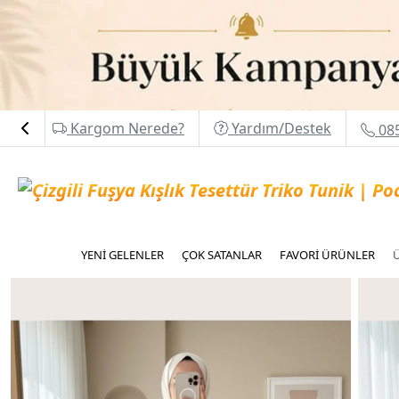
Kargom Nerede?
Yardım/Destek
085
YENİ GELENLER
ÇOK SATANLAR
FAVORİ ÜRÜNLER