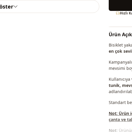
göster
Hızlı 
Ürün Açı
Bisiklet ya
en çok sevi
Kampanyalı v
mevsimi boy
Kullanıcıya
tunik, mevsi
adlandırılabi
Standart be
Not: Ürün i
çanta ve ta
Not:
Ürünün