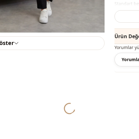
Standart be
Not: Ürün i
çanta ve ta
Ürün Değe
Not:
Ürünün
göster
Yorumlar y
Yıkama:
30 
Yorumla
%100 Akrili
Kategori̇
Kumaş
Yukleniyor...
Mevsi̇m
Ayrinti
Desen