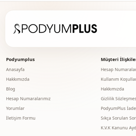
Podyumplus
Müşteri İlişkile
Anasayfa
Hesap Numaralar
Hakkımızda
Kullanım Koşullar
Blog
Hakkımızda
Hesap Numaralarımız
Gizlilik Sözleşmes
Yorumlar
PodyumPlus İade v
İletişim Formu
Sıkça Sorulan Sor
K.V.K Kanunu Ay