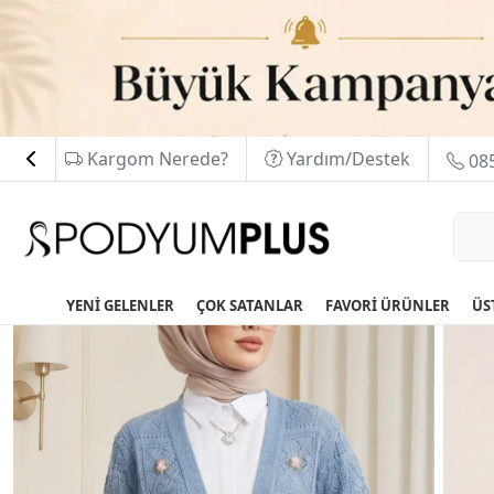
Kargom Nerede?
Yardım/Destek
085
YENİ GELENLER
ÇOK SATANLAR
FAVORİ ÜRÜNLER
ÜS