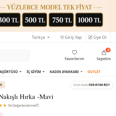
Türkçe
Giriş Yap
Üye Ol
0
Favorilerim
Sepetim
AŞÖRTÜSÜ
İÇ GİYİM
KADIN AYAKKABI
OUTLET
ON
Ürün Kodu
109-0104-R31
Nakışlı Hırka -Mavi
★★
·
54 Değerlendirme