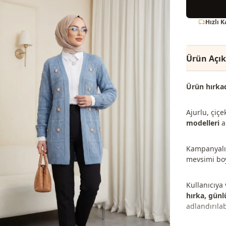
Hızlı 
Ürün Açı
Ürün hırkad
Ajurlu, çiçe
modelleri
a
Kampanyalı v
mevsimi boy
Kullanıcıya
hırka, günl
adlandırılabi