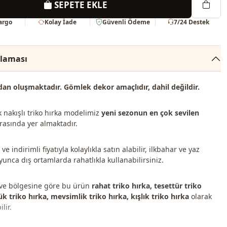
SEPETE EKLE
Kargo
Kolay İade
Güvenli Ödeme
7/24 Destek
klaması
an oluşmaktadır. Gömlek dekor amaçlıdır, dahil değildir.
k nakışlı triko hırka modelimiz
yeni sezonun en çok sevilen
rasında yer almaktadır.
e indirimli fiyatıyla kolaylıkla satın alabilir, ilkbahar ve yaz
unca dış ortamlarda rahatlıkla kullanabilirsiniz.
 ve bölgesine göre bu ürün
rahat triko hırka, tesettür triko
ük triko hırka, mevsimlik triko hırka, kışlık triko hırka
olarak
lir.