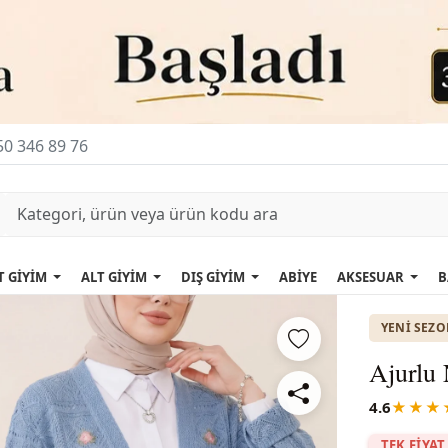
0 346 89 76
T GİYİM
ALT GİYİM
DIŞ GİYİM
ABİYE
AKSESUAR
B
YENI SEZ
Ajurlu 
4.6
★★★
TEK FİYAT