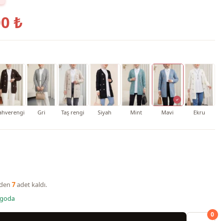
0 ₺
ahverengi
Gri
Taş rengi
Siyah
Mint
Mavi
Ekru
nden
7
adet kaldı.
rgoda
0