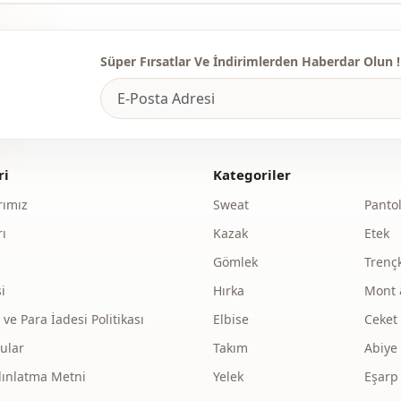
Kalip
Süper Fırsatlar Ve İndirimlerden Haberdar Olun !
ri
Kategoriler
ımız
Sweat
Panto
ı
Kazak
Etek
Gömlek
Trenç
i
Hırka
Mont 
e Para İadesi Politikası
Elbise
Ceket
ular
Takım
Abiye
dınlatma Metni
Yelek
Eşarp