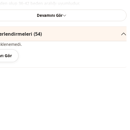
den olup 36-42 beden aralığı uyumludur.
Devamını Gör
çeriği hırkadan oluşmaktadır. (Tunik, pantolon, ayakkabı, şal,
kılar dekor amaçlı kullanılmaktadır.)
rlendirmeleri
(54)
 renginde konsept çekimlerinden dolayı ton farklılığı olabilir.
üklenemedi.
derecede yıkayınız.
rı Gör
k
Hırka
Örme triko
Mevsimlik
Nakışlı
Çiçekli