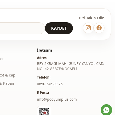
Oversize
Bizi Takip Edin
KAYDET
İletişim
Adres:
lon
BEYLİKBAĞI MAH. GÜNEY YANYOL CAD.
NO: 42 GEBZE/KOCAELİ
kot & Kap
Telefon:
& Kaban
‎0850 346 89 76
E-Posta
info@podyumplus.com