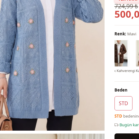
724,99 ₺
500,0
Renk:
Mavi
Açık Kahverengi
K
Beden
STD
STD
bedeni
Bugün ka