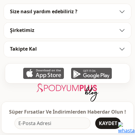
Kol detay
Standart
Size nasıl yardım edebiliriz ?
Kol detay
Uzun kol
Şirketimiz
Kapama şekli̇
Düğmeli
Detay
Düğmeli
Takipte Kal
Kullanim
Davet
Kullanim
Günlük
Süper Fırsatlar Ve İndirimlerden Haberdar Olun !
KAYDET