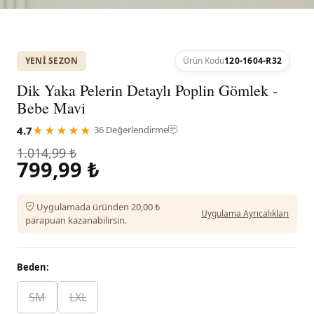
YENI SEZON
Ürün Kodu
120-1604-R32
Dik Yaka Pelerin Detaylı Poplin Gömlek -
Bebe Mavi
4.7
★★★★★
·
36 Değerlendirme
1.014,99 ₺
799,99 ₺
Uygulamada üründen 20,00 ₺
Uygulama Ayrıcalıkları
parapuan kazanabilirsin.
Beden:
SM
LXL