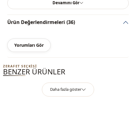
Yaka
Pelerin yaka
Devamını Gör
Mevsi̇m
Yazlık
Ürün Değerlendirmeleri
(36)
Kumaş
Poplin
Kumaş
Pamuk
Yorumları Gör
Kategori̇
Gömlek
Si̇luet / form
Dökümlü
ZERAFET SEÇKISI
BENZER ÜRÜNLER
Uzunluk
Diz üstü
Sti̇l
Casual
Daha fazla göster
Dokuma ti̇pi̇
Dokuma
Kalinlik
İnce
Ayrinti
Volanlı
Kalip
Regular