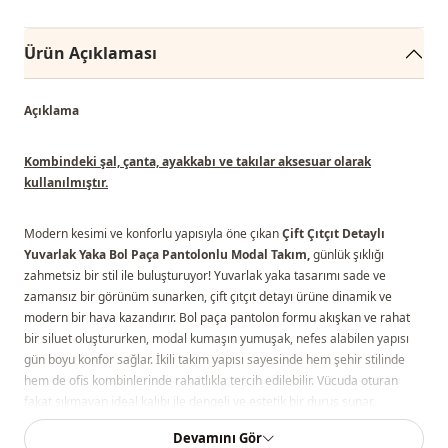
Ürün Açıklaması
Açıklama
Kombindeki şal, çanta, ayakkabı ve takılar aksesuar olarak
kullanılmıştır.
Modern kesimi ve konforlu yapısıyla öne çıkan
Çift Çıtçıt Detaylı
Yuvarlak Yaka Bol Paça Pantolonlu Modal Takım,
günlük şıklığı
zahmetsiz bir stil ile buluşturuyor! Yuvarlak yaka tasarımı sade ve
zamansız bir görünüm sunarken, çift çıtçıt detayı ürüne dinamik ve
modern bir hava kazandırır. Bol paça pantolon formu akışkan ve rahat
bir siluet oluştururken, modal kumaşın yumuşak, nefes alabilen yapısı
gün boyu konfor sağlar. İkili takım yapısı sayesinde hem şehir stilinde
hem de ofis kombinlerinde rahatlıkla tercih edilebilir. Vücuda oturan
fakat sıkmayan ideal kalıbı ile dengeli ve estetik bir duruş sunar.
Devamını Gör