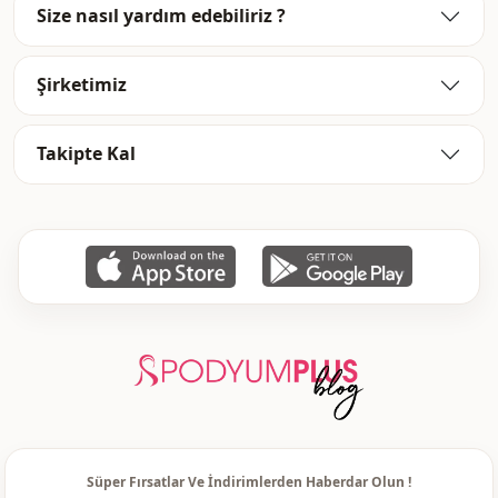
Si̇luet / form
Düz kesim
Size nasıl yardım edebiliriz ?
Uzunluk
Kalça hizası
Şirketimiz
Sti̇l
Casual
Dokuma ti̇pi̇
Dokuma
Takipte Kal
Kalinlik
Orta
Kalip
Regular
Kol detay
Standart
Kol detay
Uzun kol
Kapama şekli̇
Çıt çıt kapamalı
Paça
Bol paça
Bel
Beli lastikli
Süper Fırsatlar Ve İndirimlerden Haberdar Olun !
Cep
Çift cepli