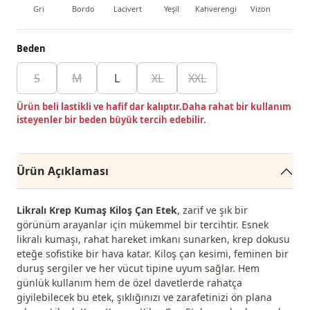
Gri
Bordo
Lacivert
Yeşil
Kahverengi
Vizon
Siy
Beden
S
M
L
XL
XXL
Ürün beli lastikli ve hafif dar kalıptır.Daha rahat bir kullanım
isteyenler bir beden büyük tercih edebilir.
Ürün Açıklaması
Likralı Krep Kumaş Kiloş Çan Etek
, zarif ve şık bir
görünüm arayanlar için mükemmel bir tercihtir. Esnek
likralı kumaşı, rahat hareket imkanı sunarken, krep dokusu
eteğe sofistike bir hava katar. Kiloş çan kesimi, feminen bir
duruş sergiler ve her vücut tipine uyum sağlar. Hem
günlük kullanım hem de özel davetlerde rahatça
giyilebilecek bu etek, şıklığınızı ve zarafetinizi ön plana