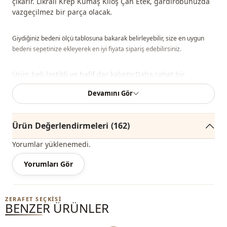
çıkarır. Likralı Krep Kumaş Kiloş Çan Etek, gardırobunuzda
vazgeçilmez bir parça olacak.
Giydiğiniz bedeni ölçü tablosuna bakarak belirleyebilir, size en uygun
bedeni sepetinize ekleyerek en iyi fiyata sipariş edebilirsiniz.
Ürün beli lastikli ve hafif dar kalıptır.Daha rahat bir
kullanım isteyenler için bir beden büyük tercih edilebilir.
Devamını Gör
Not:
Ürünün renginde konsept çekimlerinden dolayı ton farklılığı olabilir.
Ürün Değerlendirmeleri
(162)
Yıkama: 30 derecede yıkayınız.
Yorumlar yüklenemedi.
%50 Elastan , %50 Pamuk
Yorumları Gör
Mevsi̇m
Mevsimlik
Kumaş
Krep
ZERAFET SEÇKISI
BENZER ÜRÜNLER
Yukleniyor...
Kumaş
Pamuk