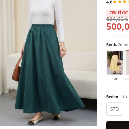
4.6
★★★
TEK FİYAT
664,99 ₺
500,0
Renk:
Zümrüt
Sarı
Zü
Beden:
STD
STD