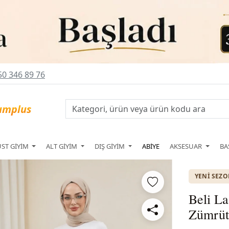
0 346 89 76
ÜST GİYİM
ALT GİYİM
DIŞ GİYİM
ABİYE
AKSESUAR
BA
YENI SEZ
Beli La
Zümrüt 