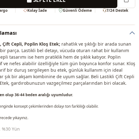
Kargo
Kolay İade
Güvenli Ödeme
7/24 Destek
klaması
i, Çift Cepli, Poplin Kloş Etek;
rahatlık ve şıklığı bir arada sunan
r parça. Lastikli bel detayı, vücuda oturan rahat bir kullanım
 cepli tasarımı ise hem pratiklik hem de şıklık katıyor. Poplin
if ve nefes alabilir özelliğiyle tüm gün boyunca konfor sunar. Kloş
arif bir duruş sergileyen bu etek, günlük kullanım için ideal
r şık bir akşam kombinine de uyum sağlar. Beli Lastikli Çift Cepli
 Etek, gardırobunuzun vazgeçilmez parçalarından biri olacak.
en olup 36-44 beden aralığı uyumludur.
nginde konsept çekimlerinden dolayı ton farklılığı olabilir.
recede yıkayınız.
 , %30 Yün