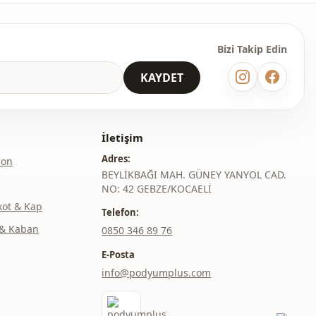
Beli lastikli
Çift cepli
Bizi Takip Edin
Cepli
KAYDET
Günlük
Ofis
İletişim
Seyahat
Adres:
lon
BEYLİKBAĞI MAH. GÜNEY YANYOL CAD.
NO: 42 GEBZE/KOCAELİ
kot & Kap
Telefon:
& Kaban
‎0850 346 89 76
E-Posta
info@podyumplus.com