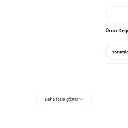
Mevsi̇m
Kumaş
Kumaş
Ürün Değe
Kategori̇
Si̇luet / for
Yorumla
Sti̇l
Dokuma ti̇pi
Kalinlik
Kalip
Daha fazla göster
Kalip
Paça