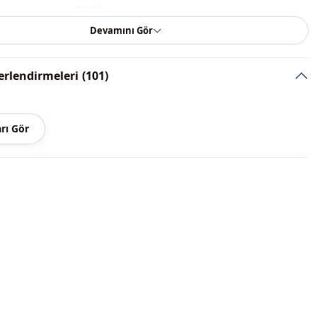
Yazlık
Devamını Gör
Poplin
Pamuk
rlendirmeleri
(101)
Etek
m
Dökümlü
rı Gör
Casual
̇
Dokuma
İnce
Oversize
Kloş
Tam boy