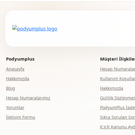
Podyumplus
Müşteri İlişkile
Anasayfa
Hesap Numaralar
Hakkımızda
Kullanım Koşullar
Blog
Hakkımızda
Hesap Numaralarımız
Gizlilik Sözleşmes
Yorumlar
PodyumPlus İade v
İletişim Formu
Sıkça Sorulan Sor
K.V.K Kanunu Ay