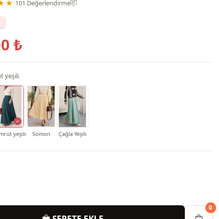
★★
·
101 Değerlendirme
0 ₺
 yeşili
mrüt yeşili
Somon
Çağla Yeşili
0
SEPETE EKLE