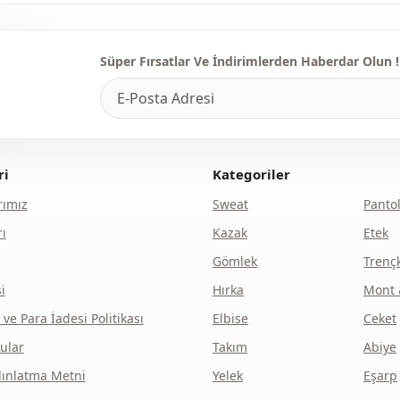
Bel
Cep
Süper Fırsatlar Ve İndirimlerden Haberdar Olun !
Detay
Kullanim
Kullanim
ri
Kategoriler
Kullanim
ımız
Sweat
Panto
ı
Kazak
Etek
Gömlek
Trenç
i
Hırka
Mont 
e Para İadesi Politikası
Elbise
Ceket
ular
Takım
Abiye
dınlatma Metni
Yelek
Eşarp