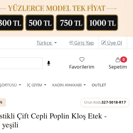
Türkçe
Giriş Yap
Üye Ol
0
Favorilerim
Sepetim
ŞÖRTÜSÜ
İÇ GİYİM
KADIN AYAKKABI
OUTLET
ON
Ürün Kodu
327-5018-R17
stikli Çift Cepli Poplin Kloş Etek -
yeşili