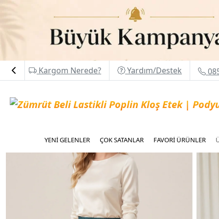
Kargom Nerede?
Yardım/Destek
085
YENİ GELENLER
ÇOK SATANLAR
FAVORİ ÜRÜNLER